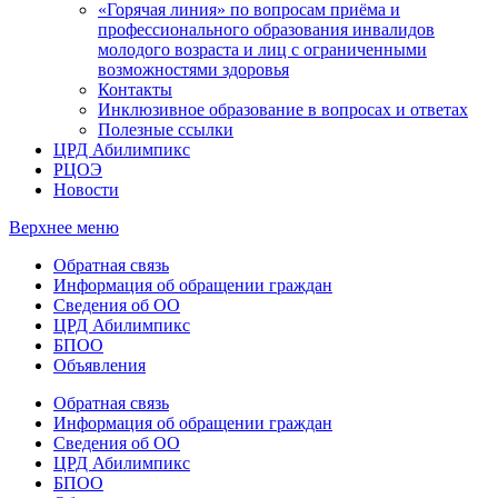
«Горячая линия» по вопросам приёма и
профессионального образования инвалидов
молодого возраста и лиц с ограниченными
возможностями здоровья
Контакты
Инклюзивное образование в вопросах и ответах
Полезные ссылки
ЦРД Абилимпикс
РЦОЭ
Новости
Верхнее меню
Обратная связь
Информация об обращении граждан
Сведения об ОО
ЦРД Абилимпикс
БПОО
Объявления
Обратная связь
Информация об обращении граждан
Сведения об ОО
ЦРД Абилимпикс
БПОО