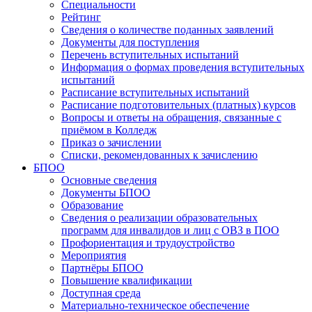
Специальности
Рейтинг
Сведения о количестве поданных заявлений
Документы для поступления
Перечень вступительных испытаний
Информация о формах проведения вступительных
испытаний
Расписание вступительных испытаний
Расписание подготовительных (платных) курсов
Вопросы и ответы на обращения, связанные с
приёмом в Колледж
Приказ о зачислении
Списки, рекомендованных к зачислению
БПОО
Основные сведения
Документы БПОО
Образование
Сведения о реализации образовательных
программ для инвалидов и лиц с ОВЗ в ПОО
Профориентация и трудоустройство
Мероприятия
Партнёры БПОО
Повышение квалификации
Доступная среда
Материально-техническое обеспечение