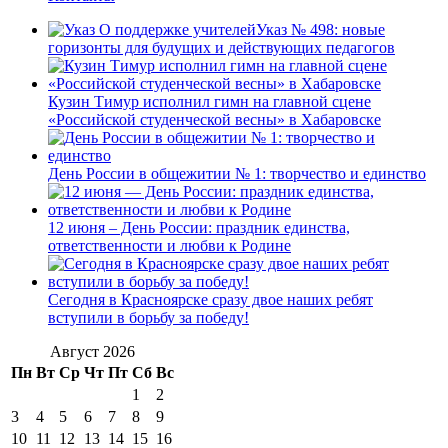
Указ № 498: новые
горизонты для будущих и действующих педагогов
Кузин Тимур исполнил гимн на главной сцене
«Российской студенческой весны» в Хабаровске
День России в общежитии № 1: творчество и единство
12 июня – День России: праздник единства,
ответственности и любви к Родине
Сегодня в Красноярске сразу двое наших ребят
вступили в борьбу за победу!
Август 2026
Пн
Вт
Ср
Чт
Пт
Сб
Вс
1
2
3
4
5
6
7
8
9
10
11
12
13
14
15
16