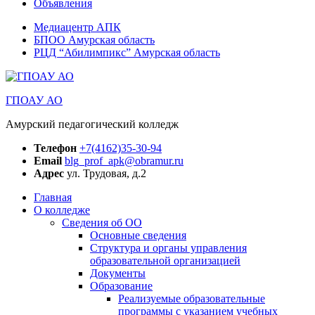
Объявления
Медиацентр АПК
БПОО Амурская область
РЦД “Абилимпикс” Амурская область
ГПОАУ АО
Амурский педагогический колледж
Телефон
+7(4162)35-30-94
Email
blg_prof_apk@obramur.ru
Адрес
ул. Трудовая, д.2
Главная
О колледже
Сведения об ОО
Основные сведения
Структура и органы управления
образовательной организацией
Документы
Образование
Реализуемые образовательные
программы с указанием учебных