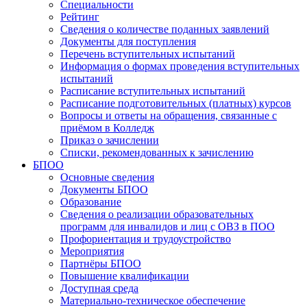
Специальности
Рейтинг
Сведения о количестве поданных заявлений
Документы для поступления
Перечень вступительных испытаний
Информация о формах проведения вступительных
испытаний
Расписание вступительных испытаний
Расписание подготовительных (платных) курсов
Вопросы и ответы на обращения, связанные с
приёмом в Колледж
Приказ о зачислении
Списки, рекомендованных к зачислению
БПОО
Основные сведения
Документы БПОО
Образование
Сведения о реализации образовательных
программ для инвалидов и лиц с ОВЗ в ПОО
Профориентация и трудоустройство
Мероприятия
Партнёры БПОО
Повышение квалификации
Доступная среда
Материально-техническое обеспечение