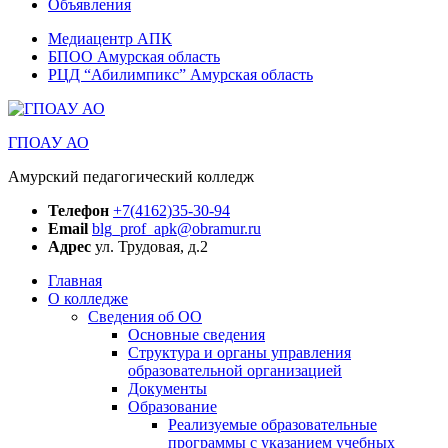
Объявления
Медиацентр АПК
БПОО Амурская область
РЦД “Абилимпикс” Амурская область
ГПОАУ АО
Амурский педагогический колледж
Телефон
+7(4162)35-30-94
Email
blg_prof_apk@obramur.ru
Адрес
ул. Трудовая, д.2
Главная
О колледже
Сведения об ОО
Основные сведения
Структура и органы управления
образовательной организацией
Документы
Образование
Реализуемые образовательные
программы с указанием учебных