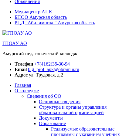
Объявления
Медиацентр АПК
БПОО Амурская область
РЦД “Абилимпикс” Амурская область
ГПОАУ АО
Амурский педагогический колледж
Телефон
+7(4162)35-30-94
Email
blg_prof_apk@obramur.ru
Адрес
ул. Трудовая, д.2
Главная
О колледже
Сведения об ОО
Основные сведения
Структура и органы управления
образовательной организацией
Документы
Образование
Реализуемые образовательные
программы с указанием учебных