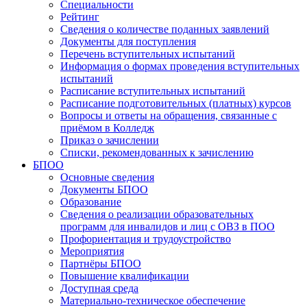
Специальности
Рейтинг
Сведения о количестве поданных заявлений
Документы для поступления
Перечень вступительных испытаний
Информация о формах проведения вступительных
испытаний
Расписание вступительных испытаний
Расписание подготовительных (платных) курсов
Вопросы и ответы на обращения, связанные с
приёмом в Колледж
Приказ о зачислении
Списки, рекомендованных к зачислению
БПОО
Основные сведения
Документы БПОО
Образование
Сведения о реализации образовательных
программ для инвалидов и лиц с ОВЗ в ПОО
Профориентация и трудоустройство
Мероприятия
Партнёры БПОО
Повышение квалификации
Доступная среда
Материально-техническое обеспечение