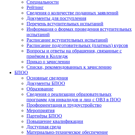
Специальности
Рейтинг
Сведения о количестве поданных заявлений
Документы для поступления
Перечень вступительных испытаний
Информация о формах проведения вступительных
испытаний
Расписание вступительных испытаний
Расписание подготовительных (платных) курсов
Вопросы и ответы на обращения, связанные с
приёмом в Колледж
Приказ о зачислении
Списки, рекомендованных к зачислению
БПОО
Основные сведения
Документы БПОО
Образование
Сведения о реализации образовательных
программ для инвалидов и лиц с ОВЗ в ПОО
Профориентация и трудоустройство
Мероприятия
Партнёры БПОО
Повышение квалификации
Доступная среда
Материально-техническое обеспечение