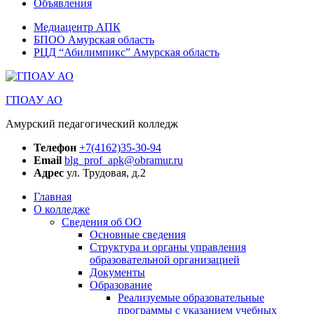
Объявления
Медиацентр АПК
БПОО Амурская область
РЦД “Абилимпикс” Амурская область
ГПОАУ АО
Амурский педагогический колледж
Телефон
+7(4162)35-30-94
Email
blg_prof_apk@obramur.ru
Адрес
ул. Трудовая, д.2
Главная
О колледже
Сведения об ОО
Основные сведения
Структура и органы управления
образовательной организацией
Документы
Образование
Реализуемые образовательные
программы с указанием учебных