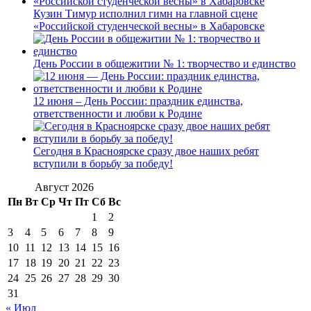
Кузин Тимур исполнил гимн на главной сцене
«Российской студенческой весны» в Хабаровске
День России в общежитии № 1: творчество и единство
12 июня – День России: праздник единства,
ответственности и любви к Родине
Сегодня в Красноярске сразу двое наших ребят
вступили в борьбу за победу!
Август 2026
Пн
Вт
Ср
Чт
Пт
Сб
Вс
1
2
3
4
5
6
7
8
9
10
11
12
13
14
15
16
17
18
19
20
21
22
23
24
25
26
27
28
29
30
31
« Июл