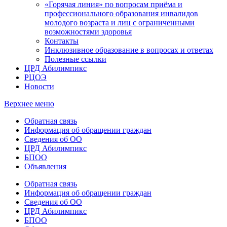
«Горячая линия» по вопросам приёма и
профессионального образования инвалидов
молодого возраста и лиц с ограниченными
возможностями здоровья
Контакты
Инклюзивное образование в вопросах и ответах
Полезные ссылки
ЦРД Абилимпикс
РЦОЭ
Новости
Верхнее меню
Обратная связь
Информация об обращении граждан
Сведения об ОО
ЦРД Абилимпикс
БПОО
Объявления
Обратная связь
Информация об обращении граждан
Сведения об ОО
ЦРД Абилимпикс
БПОО