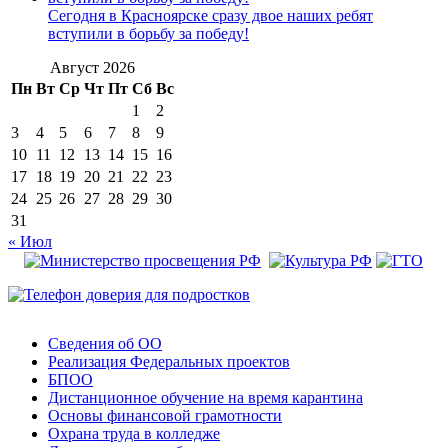
Сегодня в Красноярске сразу двое наших ребят
вступили в борьбу за победу!
Август 2026
Пн
Вт
Ср
Чт
Пт
Сб
Вс
1
2
3
4
5
6
7
8
9
10
11
12
13
14
15
16
17
18
19
20
21
22
23
24
25
26
27
28
29
30
31
« Июл
Сведения об ОО
Реализация Федеральных проектов
БПОО
Дистанционное обучение на время карантина
Основы финансовой грамотности
Охрана труда в колледже