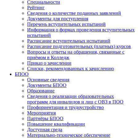
Специальности
Рейтинг
Сведения о количестве поданных заявлений
Документы для поступления
Перечень вступительных испытаний
Информация о формах проведения вступительных
испытаний
Расписание вступительных испытаний
Расписание подготовительных (платных) курсов
Вопросы и ответы на обращения, связанные с
приёмом в Колледж
Приказ о зачислении
Списки, рекомендованных к зачислению
БПОО
Основные сведения
Документы БПОО
Образование
Сведения о реализации образовательных
программ для инвалидов и лиц с ОВЗ в ПОО
Профориентация и трудоустройство
Мероприятия
Партнёры БПОО
Повышение квалификации
Доступная среда
Материально-техническое обеспечение