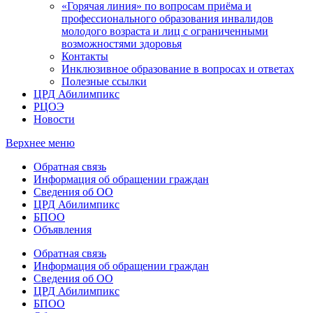
«Горячая линия» по вопросам приёма и
профессионального образования инвалидов
молодого возраста и лиц с ограниченными
возможностями здоровья
Контакты
Инклюзивное образование в вопросах и ответах
Полезные ссылки
ЦРД Абилимпикс
РЦОЭ
Новости
Верхнее меню
Обратная связь
Информация об обращении граждан
Сведения об ОО
ЦРД Абилимпикс
БПОО
Объявления
Обратная связь
Информация об обращении граждан
Сведения об ОО
ЦРД Абилимпикс
БПОО