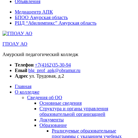
Объявления
Медиацентр АПК
БПОО Амурская область
РЦД “Абилимпикс” Амурская область
ГПОАУ АО
Амурский педагогический колледж
Телефон
+7(4162)35-30-94
Email
blg_prof_apk@obramur.ru
Адрес
ул. Трудовая, д.2
Главная
О колледже
Сведения об ОО
Основные сведения
Структура и органы управления
образовательной организацией
Документы
Образование
Реализуемые образовательные
программы с указанием учебных