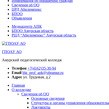
Информация об обращении граждан
Сведения об ОО
ЦРД Абилимпикс
БПОО
Объявления
Медиацентр АПК
БПОО Амурская область
РЦД “Абилимпикс” Амурская область
ГПОАУ АО
Амурский педагогический колледж
Телефон
+7(4162)35-30-94
Email
blg_prof_apk@obramur.ru
Адрес
ул. Трудовая, д.2
Главная
О колледже
Сведения об ОО
Основные сведения
Структура и органы управления образователь
Документы