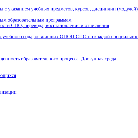
ы с указанием учебных предметов, курсов, дисциплин (модулей
мым образовательным программам
ости СПО, перевода, восстановления и отчисления
о учебного года, освоивших ОПОП СПО по каждой специально
щенность образовательного процесса. Доступная среда
ающихся
анизации