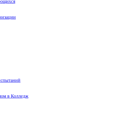
ающихся
анизации
испытаний
мом в Колледж