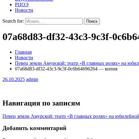
РЦОЭ
Новости
Search for:
07a68d83-df32-43c3-9c3f-0c6b
Главная
Новости
Певец земли Амурской: театр «В главных ролях» на юб
07a68d83-df32-43c3-9c3f-0c6b64696264 — копия
26.10.2025
admin
Навигация по записям
Певец земли Амурской: театр «В главных ролях» на юбилейно
Добавить комментарий