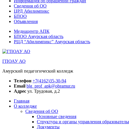
Информация об обращении граждан
Сведения об ОО
ЦРД Абилимпикс
БПОО
Объявления
Медиацентр АПК
БПОО Амурская область
РЦД “Абилимпикс” Амурская область
ГПОАУ АО
Амурский педагогический колледж
Телефон
+7(4162)35-30-94
Email
blg_prof_apk@obramur.ru
Адрес
ул. Трудовая, д.2
Главная
О колледже
Сведения об ОО
Основные сведения
Структура и органы управления образователь
Документы