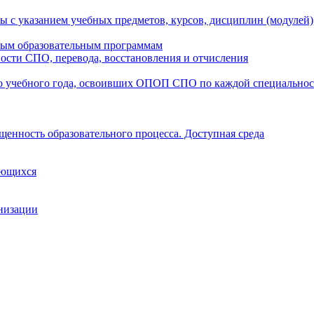
ы с указанием учебных предметов, курсов, дисциплин (модулей
мым образовательным программам
ости СПО, перевода, восстановления и отчисления
о учебного года, освоивших ОПОП СПО по каждой специально
щенность образовательного процесса. Доступная среда
ающихся
анизации