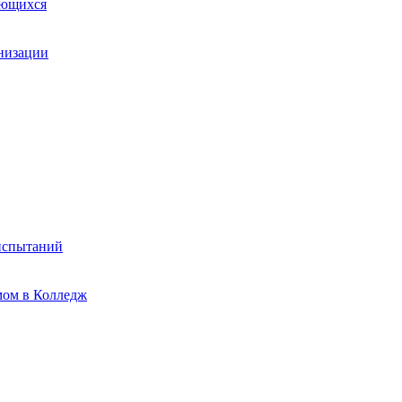
ающихся
анизации
испытаний
мом в Колледж