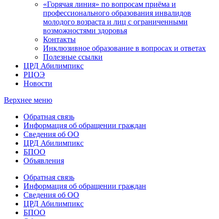
«Горячая линия» по вопросам приёма и
профессионального образования инвалидов
молодого возраста и лиц с ограниченными
возможностями здоровья
Контакты
Инклюзивное образование в вопросах и ответах
Полезные ссылки
ЦРД Абилимпикс
РЦОЭ
Новости
Верхнее меню
Обратная связь
Информация об обращении граждан
Сведения об ОО
ЦРД Абилимпикс
БПОО
Объявления
Обратная связь
Информация об обращении граждан
Сведения об ОО
ЦРД Абилимпикс
БПОО