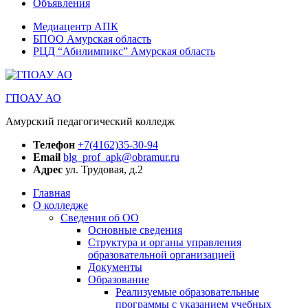
Объявления
Медиацентр АПК
БПОО Амурская область
РЦД “Абилимпикс” Амурская область
ГПОАУ АО
Амурский педагогический колледж
Телефон
+7(4162)35-30-94
Email
blg_prof_apk@obramur.ru
Адрес
ул. Трудовая, д.2
Главная
О колледже
Сведения об ОО
Основные сведения
Структура и органы управления
образовательной организацией
Документы
Образование
Реализуемые образовательные
программы с указанием учебных