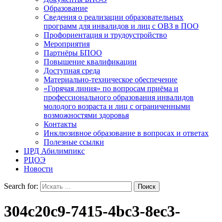
Образование
Сведения о реализации образовательных
программ для инвалидов и лиц с ОВЗ в ПОО
Профориентация и трудоустройство
Мероприятия
Партнёры БПОО
Повышение квалификации
Доступная среда
Материально-техническое обеспечение
«Горячая линия» по вопросам приёма и
профессионального образования инвалидов
молодого возраста и лиц с ограниченными
возможностями здоровья
Контакты
Инклюзивное образование в вопросах и ответах
Полезные ссылки
ЦРД Абилимпикс
РЦОЭ
Новости
Search for:
304c20c9-7415-4bc3-8ec3-