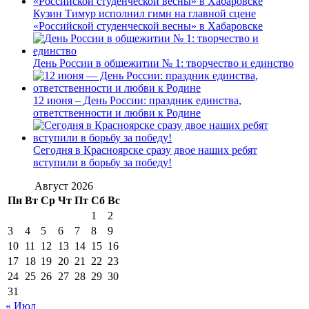
Кузин Тимур исполнил гимн на главной сцене
«Российской студенческой весны» в Хабаровске
День России в общежитии № 1: творчество и единство
12 июня – День России: праздник единства,
ответственности и любви к Родине
Сегодня в Красноярске сразу двое наших ребят
вступили в борьбу за победу!
Август 2026
Пн
Вт
Ср
Чт
Пт
Сб
Вс
1
2
3
4
5
6
7
8
9
10
11
12
13
14
15
16
17
18
19
20
21
22
23
24
25
26
27
28
29
30
31
« Июл