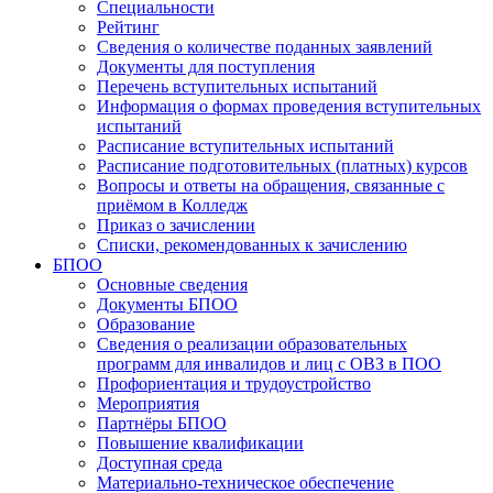
Специальности
Рейтинг
Сведения о количестве поданных заявлений
Документы для поступления
Перечень вступительных испытаний
Информация о формах проведения вступительных
испытаний
Расписание вступительных испытаний
Расписание подготовительных (платных) курсов
Вопросы и ответы на обращения, связанные с
приёмом в Колледж
Приказ о зачислении
Списки, рекомендованных к зачислению
БПОО
Основные сведения
Документы БПОО
Образование
Сведения о реализации образовательных
программ для инвалидов и лиц с ОВЗ в ПОО
Профориентация и трудоустройство
Мероприятия
Партнёры БПОО
Повышение квалификации
Доступная среда
Материально-техническое обеспечение