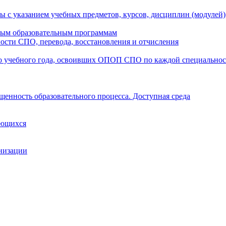
ы с указанием учебных предметов, курсов, дисциплин (модулей
мым образовательным программам
ости СПО, перевода, восстановления и отчисления
о учебного года, освоивших ОПОП СПО по каждой специально
щенность образовательного процесса. Доступная среда
ающихся
анизации