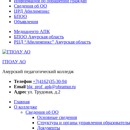
Информация об обращении граждан
Сведения об ОО
ЦРД Абилимпикс
БПОО
Объявления
Медиацентр АПК
БПОО Амурская область
РЦД “Абилимпикс” Амурская область
ГПОАУ АО
Амурский педагогический колледж
Телефон
+7(4162)35-30-94
Email
blg_prof_apk@obramur.ru
Адрес
ул. Трудовая, д.2
Главная
О колледже
Сведения об ОО
Основные сведения
Структура и органы управления образователь
Документы