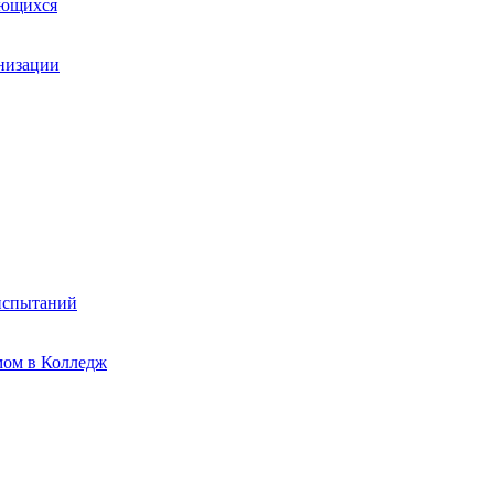
ающихся
анизации
испытаний
мом в Колледж