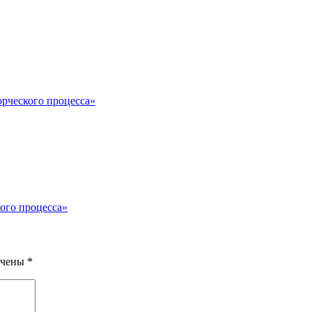
рческого процесса»
ого процесса»
ечены
*