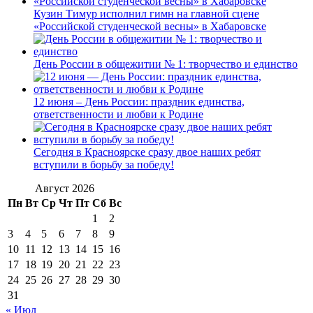
Кузин Тимур исполнил гимн на главной сцене
«Российской студенческой весны» в Хабаровске
День России в общежитии № 1: творчество и единство
12 июня – День России: праздник единства,
ответственности и любви к Родине
Сегодня в Красноярске сразу двое наших ребят
вступили в борьбу за победу!
Август 2026
Пн
Вт
Ср
Чт
Пт
Сб
Вс
1
2
3
4
5
6
7
8
9
10
11
12
13
14
15
16
17
18
19
20
21
22
23
24
25
26
27
28
29
30
31
« Июл