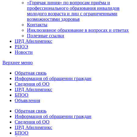
«Горячая линия» по вопросам приёма и
профессионального образования инвалидов
молодого возраста и лиц с ограниченными
возможностями здоровья
Контакты
Инклюзивное образование в вопросах и ответах
Полезные ссылки
ЦРД Абилимпикс
РЦОЭ
Новости
Верхнее меню
Обратная связь
Информация об обращении граждан
Сведения об ОО
ЦРД Абилимпикс
БПОО
Объявления
Обратная связь
Информация об обращении граждан
Сведения об ОО
ЦРД Абилимпикс
БПОО