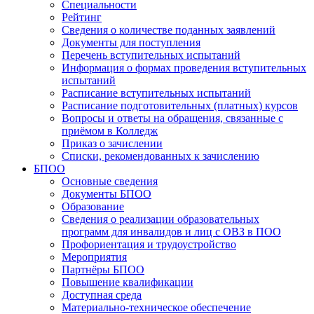
Специальности
Рейтинг
Сведения о количестве поданных заявлений
Документы для поступления
Перечень вступительных испытаний
Информация о формах проведения вступительных
испытаний
Расписание вступительных испытаний
Расписание подготовительных (платных) курсов
Вопросы и ответы на обращения, связанные с
приёмом в Колледж
Приказ о зачислении
Списки, рекомендованных к зачислению
БПОО
Основные сведения
Документы БПОО
Образование
Сведения о реализации образовательных
программ для инвалидов и лиц с ОВЗ в ПОО
Профориентация и трудоустройство
Мероприятия
Партнёры БПОО
Повышение квалификации
Доступная среда
Материально-техническое обеспечение