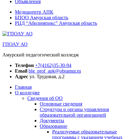
Объявления
Медиацентр АПК
БПОО Амурская область
РЦД “Абилимпикс” Амурская область
ГПОАУ АО
Амурский педагогический колледж
Телефон
+7(4162)35-30-94
Email
blg_prof_apk@obramur.ru
Адрес
ул. Трудовая, д.2
Главная
О колледже
Сведения об ОО
Основные сведения
Структура и органы управления
образовательной организацией
Документы
Образование
Реализуемые образовательные
программы с указанием учебных