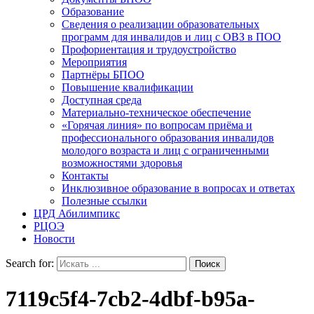
Образование
Сведения о реализации образовательных
программ для инвалидов и лиц с ОВЗ в ПОО
Профориентация и трудоустройство
Мероприятия
Партнёры БПОО
Повышение квалификации
Доступная среда
Материально-техническое обеспечение
«Горячая линия» по вопросам приёма и
профессионального образования инвалидов
молодого возраста и лиц с ограниченными
возможностями здоровья
Контакты
Инклюзивное образование в вопросах и ответах
Полезные ссылки
ЦРД Абилимпикс
РЦОЭ
Новости
Search for:
7119c5f4-7cb2-4dbf-b95a-