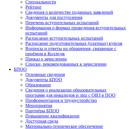
Специальности
Рейтинг
Сведения о количестве поданных заявлений
Документы для поступления
Перечень вступительных испытаний
Информация о формах проведения вступительных
испытаний
Расписание вступительных испытаний
Расписание подготовительных (платных) курсов
Вопросы и ответы на обращения, связанные с
приёмом в Колледж
Приказ о зачислении
Списки, рекомендованных к зачислению
БПОО
Основные сведения
Документы БПОО
Образование
Сведения о реализации образовательных
программ для инвалидов и лиц с ОВЗ в ПОО
Профориентация и трудоустройство
Мероприятия
Партнёры БПОО
Повышение квалификации
Доступная среда
Материально-техническое обеспечение