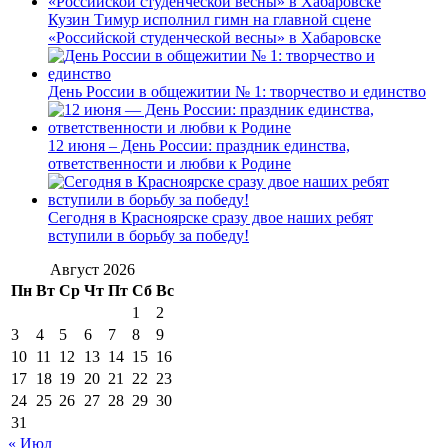
Кузин Тимур исполнил гимн на главной сцене
«Российской студенческой весны» в Хабаровске
День России в общежитии № 1: творчество и единство
12 июня – День России: праздник единства,
ответственности и любви к Родине
Сегодня в Красноярске сразу двое наших ребят
вступили в борьбу за победу!
Август 2026
Пн
Вт
Ср
Чт
Пт
Сб
Вс
1
2
3
4
5
6
7
8
9
10
11
12
13
14
15
16
17
18
19
20
21
22
23
24
25
26
27
28
29
30
31
« Июл