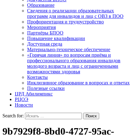
Образование
Сведения о реализации образовательных
программ для инвалидов и лиц с ОВЗ в ПОО
Профориентация и трудоустройство
Мероприятия
Партнёры БПОО
Повышение квалификации
Доступная среда
Материально-техническое обеспечение
«Горячая линия» по вопросам приёма и
профессионального образования инвалидов
молодого возраста и лиц с ограниченными
возможностями здоровья
Контакты
Инклюзивное образование в вопросах и ответах
Полезные ссылки
ЦРД Абилимпикс
РЦОЭ
Новости
Search for:
9b7929f8-8bd0-4727-95ac-