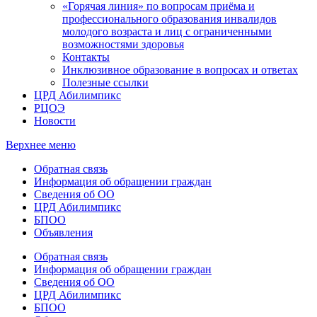
«Горячая линия» по вопросам приёма и
профессионального образования инвалидов
молодого возраста и лиц с ограниченными
возможностями здоровья
Контакты
Инклюзивное образование в вопросах и ответах
Полезные ссылки
ЦРД Абилимпикс
РЦОЭ
Новости
Верхнее меню
Обратная связь
Информация об обращении граждан
Сведения об ОО
ЦРД Абилимпикс
БПОО
Объявления
Обратная связь
Информация об обращении граждан
Сведения об ОО
ЦРД Абилимпикс
БПОО