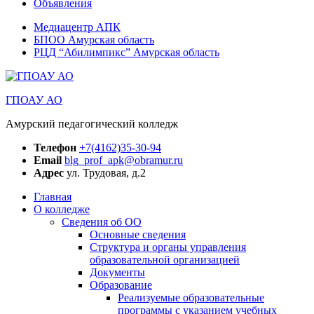
Объявления
Медиацентр АПК
БПОО Амурская область
РЦД “Абилимпикс” Амурская область
ГПОАУ АО
Амурский педагогический колледж
Телефон
+7(4162)35-30-94
Email
blg_prof_apk@obramur.ru
Адрес
ул. Трудовая, д.2
Главная
О колледже
Сведения об ОО
Основные сведения
Структура и органы управления
образовательной организацией
Документы
Образование
Реализуемые образовательные
программы с указанием учебных