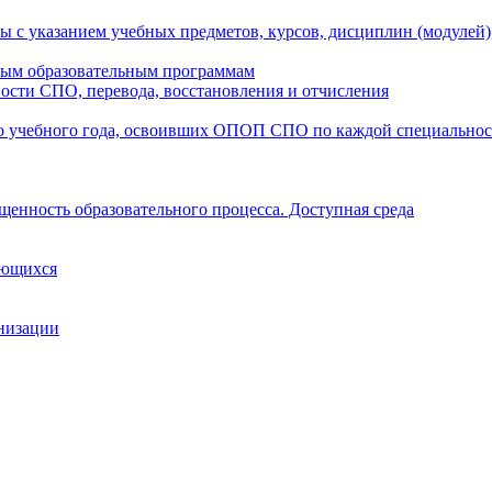
ы с указанием учебных предметов, курсов, дисциплин (модулей
мым образовательным программам
ости СПО, перевода, восстановления и отчисления
о учебного года, освоивших ОПОП СПО по каждой специально
щенность образовательного процесса. Доступная среда
ающихся
анизации