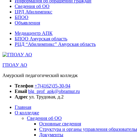
Информация об обращении граждан
Сведения об ОО
ЦРД Абилимпикс
БПОО
Объявления
Медиацентр АПК
БПОО Амурская область
РЦД “Абилимпикс” Амурская область
ГПОАУ АО
Амурский педагогический колледж
Телефон
+7(4162)35-30-94
Email
blg_prof_apk@obramur.ru
Адрес
ул. Трудовая, д.2
Главная
О колледже
Сведения об ОО
Основные сведения
Структура и органы управления образователь
Документы