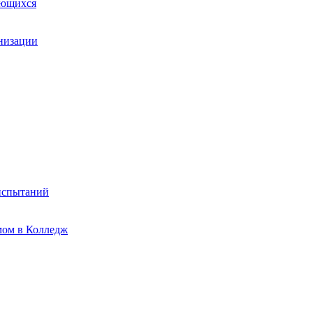
ающихся
анизации
испытаний
мом в Колледж