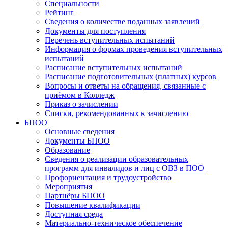
Специальности
Рейтинг
Сведения о количестве поданных заявлений
Документы для поступления
Перечень вступительных испытаний
Информация о формах проведения вступительных
испытаний
Расписание вступительных испытаний
Расписание подготовительных (платных) курсов
Вопросы и ответы на обращения, связанные с
приёмом в Колледж
Приказ о зачислении
Списки, рекомендованных к зачислению
БПОО
Основные сведения
Документы БПОО
Образование
Сведения о реализации образовательных
программ для инвалидов и лиц с ОВЗ в ПОО
Профориентация и трудоустройство
Мероприятия
Партнёры БПОО
Повышение квалификации
Доступная среда
Материально-техническое обеспечение