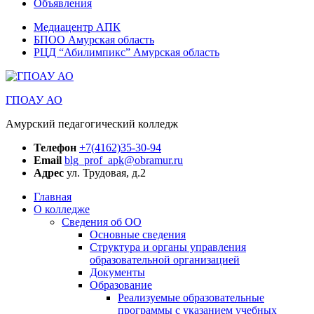
Объявления
Медиацентр АПК
БПОО Амурская область
РЦД “Абилимпикс” Амурская область
ГПОАУ АО
Амурский педагогический колледж
Телефон
+7(4162)35-30-94
Email
blg_prof_apk@obramur.ru
Адрес
ул. Трудовая, д.2
Главная
О колледже
Сведения об ОО
Основные сведения
Структура и органы управления
образовательной организацией
Документы
Образование
Реализуемые образовательные
программы с указанием учебных