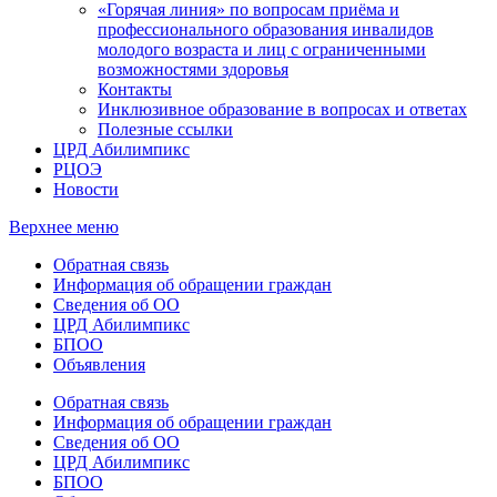
«Горячая линия» по вопросам приёма и
профессионального образования инвалидов
молодого возраста и лиц с ограниченными
возможностями здоровья
Контакты
Инклюзивное образование в вопросах и ответах
Полезные ссылки
ЦРД Абилимпикс
РЦОЭ
Новости
Верхнее меню
Обратная связь
Информация об обращении граждан
Сведения об ОО
ЦРД Абилимпикс
БПОО
Объявления
Обратная связь
Информация об обращении граждан
Сведения об ОО
ЦРД Абилимпикс
БПОО