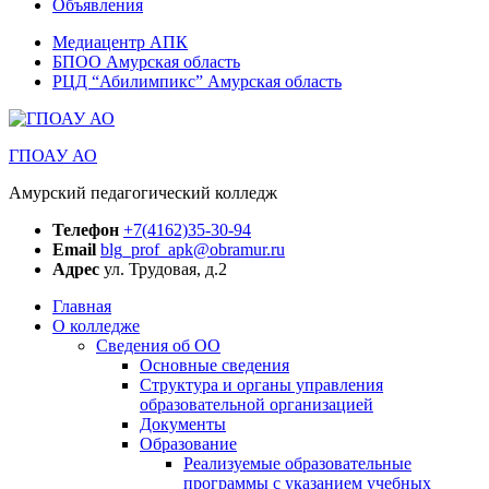
Объявления
Медиацентр АПК
БПОО Амурская область
РЦД “Абилимпикс” Амурская область
ГПОАУ АО
Амурский педагогический колледж
Телефон
+7(4162)35-30-94
Email
blg_prof_apk@obramur.ru
Адрес
ул. Трудовая, д.2
Главная
О колледже
Сведения об ОО
Основные сведения
Структура и органы управления
образовательной организацией
Документы
Образование
Реализуемые образовательные
программы с указанием учебных