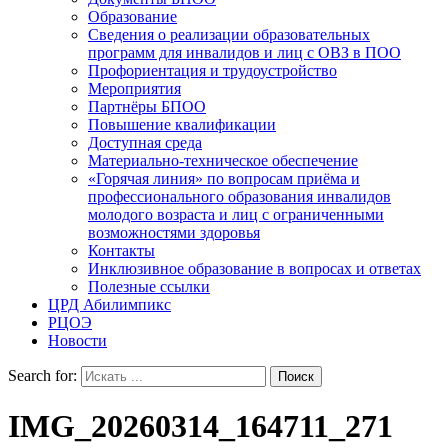
Образование
Сведения о реализации образовательных
программ для инвалидов и лиц с ОВЗ в ПОО
Профориентация и трудоустройство
Мероприятия
Партнёры БПОО
Повышение квалификации
Доступная среда
Материально-техническое обеспечение
«Горячая линия» по вопросам приёма и
профессионального образования инвалидов
молодого возраста и лиц с ограниченными
возможностями здоровья
Контакты
Инклюзивное образование в вопросах и ответах
Полезные ссылки
ЦРД Абилимпикс
РЦОЭ
Новости
Search for:
IMG_20260314_164711_271