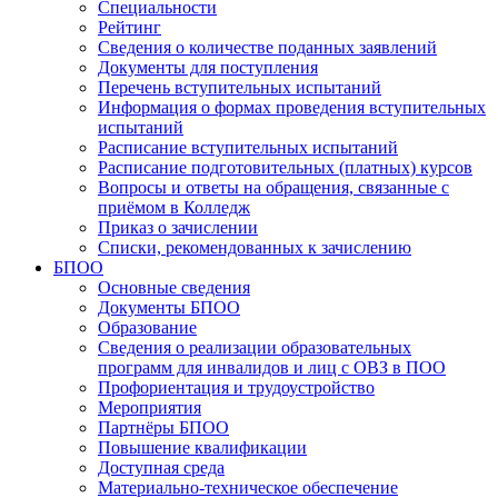
Специальности
Рейтинг
Сведения о количестве поданных заявлений
Документы для поступления
Перечень вступительных испытаний
Информация о формах проведения вступительных
испытаний
Расписание вступительных испытаний
Расписание подготовительных (платных) курсов
Вопросы и ответы на обращения, связанные с
приёмом в Колледж
Приказ о зачислении
Списки, рекомендованных к зачислению
БПОО
Основные сведения
Документы БПОО
Образование
Сведения о реализации образовательных
программ для инвалидов и лиц с ОВЗ в ПОО
Профориентация и трудоустройство
Мероприятия
Партнёры БПОО
Повышение квалификации
Доступная среда
Материально-техническое обеспечение