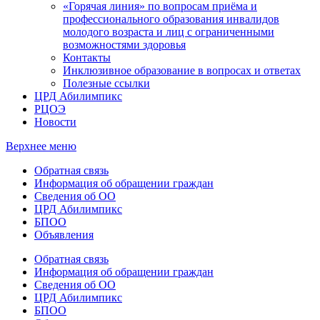
«Горячая линия» по вопросам приёма и
профессионального образования инвалидов
молодого возраста и лиц с ограниченными
возможностями здоровья
Контакты
Инклюзивное образование в вопросах и ответах
Полезные ссылки
ЦРД Абилимпикс
РЦОЭ
Новости
Верхнее меню
Обратная связь
Информация об обращении граждан
Сведения об ОО
ЦРД Абилимпикс
БПОО
Объявления
Обратная связь
Информация об обращении граждан
Сведения об ОО
ЦРД Абилимпикс
БПОО