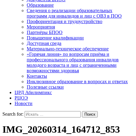
Образование
Сведения о реализации образовательных
программ для инвалидов и лиц с ОВЗ в ПОО
Профориентация и трудоустройство
Мероприятия
Партнёры БПОО
Повышение квалификации
Доступная среда
Материально-техническое обеспечение
«Горячая линия» по вопросам приёма и
профессионального образования инвалидов
молодого возраста и лиц с ограниченными
возможностями здоровья
Контакты
Инклюзивное образование в вопросах и ответах
Полезные ссылки
ЦРД Абилимпикс
РЦОЭ
Новости
Search for:
IMG_20260314_164712_853