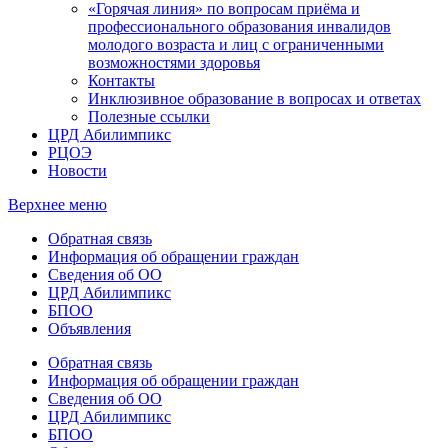
«Горячая линия» по вопросам приёма и
профессионального образования инвалидов
молодого возраста и лиц с ограниченными
возможностями здоровья
Контакты
Инклюзивное образование в вопросах и ответах
Полезные ссылки
ЦРД Абилимпикс
РЦОЭ
Новости
Верхнее меню
Обратная связь
Информация об обращении граждан
Сведения об ОО
ЦРД Абилимпикс
БПОО
Объявления
Обратная связь
Информация об обращении граждан
Сведения об ОО
ЦРД Абилимпикс
БПОО