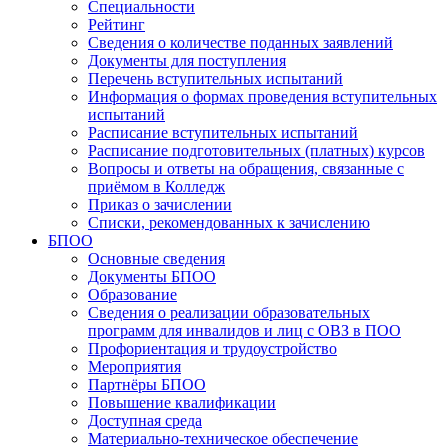
Специальности
Рейтинг
Сведения о количестве поданных заявлений
Документы для поступления
Перечень вступительных испытаний
Информация о формах проведения вступительных
испытаний
Расписание вступительных испытаний
Расписание подготовительных (платных) курсов
Вопросы и ответы на обращения, связанные с
приёмом в Колледж
Приказ о зачислении
Списки, рекомендованных к зачислению
БПОО
Основные сведения
Документы БПОО
Образование
Сведения о реализации образовательных
программ для инвалидов и лиц с ОВЗ в ПОО
Профориентация и трудоустройство
Мероприятия
Партнёры БПОО
Повышение квалификации
Доступная среда
Материально-техническое обеспечение