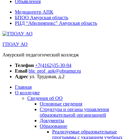
Объявления
Медиацентр АПК
БПОО Амурская область
РЦД “Абилимпикс” Амурская область
ГПОАУ АО
Амурский педагогический колледж
Телефон
+7(4162)35-30-94
Email
blg_prof_apk@obramur.ru
Адрес
ул. Трудовая, д.2
Главная
О колледже
Сведения об ОО
Основные сведения
Структура и органы управления
образовательной организацией
Документы
Образование
Реализуемые образовательные
программы с указанием учебных