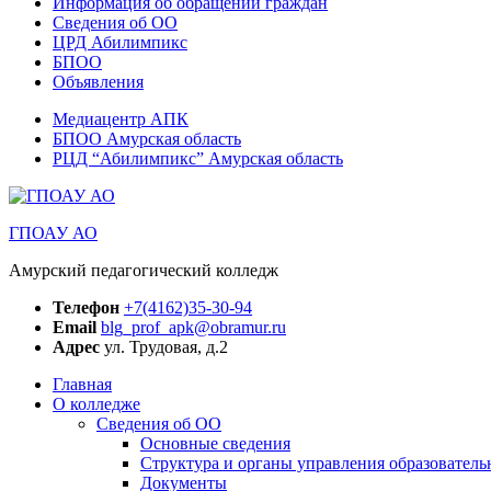
Информация об обращении граждан
Сведения об ОО
ЦРД Абилимпикс
БПОО
Объявления
Медиацентр АПК
БПОО Амурская область
РЦД “Абилимпикс” Амурская область
ГПОАУ АО
Амурский педагогический колледж
Телефон
+7(4162)35-30-94
Email
blg_prof_apk@obramur.ru
Адрес
ул. Трудовая, д.2
Главная
О колледже
Сведения об ОО
Основные сведения
Структура и органы управления образователь
Документы