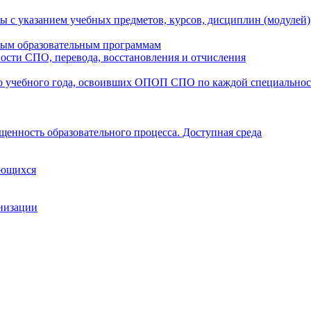
ы с указанием учебных предметов, курсов, дисциплин (модулей
мым образовательным программам
ости СПО, перевода, восстановления и отчисления
о учебного года, освоивших ОПОП СПО по каждой специально
щенность образовательного процесса. Доступная среда
ающихся
анизации