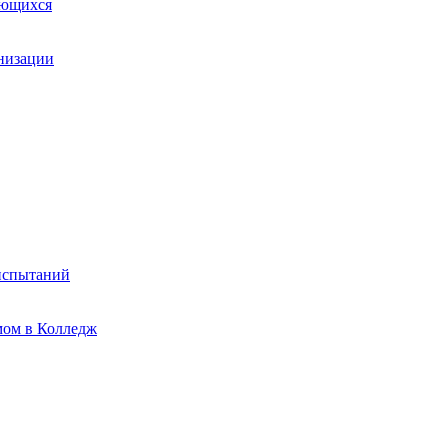
ающихся
анизации
испытаний
мом в Колледж