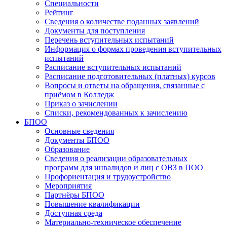
Специальности
Рейтинг
Сведения о количестве поданных заявлений
Документы для поступления
Перечень вступительных испытаний
Информация о формах проведения вступительных
испытаний
Расписание вступительных испытаний
Расписание подготовительных (платных) курсов
Вопросы и ответы на обращения, связанные с
приёмом в Колледж
Приказ о зачислении
Списки, рекомендованных к зачислению
БПОО
Основные сведения
Документы БПОО
Образование
Сведения о реализации образовательных
программ для инвалидов и лиц с ОВЗ в ПОО
Профориентация и трудоустройство
Мероприятия
Партнёры БПОО
Повышение квалификации
Доступная среда
Материально-техническое обеспечение