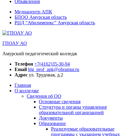
Объявления
Медиацентр АПК
БПОО Амурская область
РЦД “Абилимпикс” Амурская область
ГПОАУ АО
Амурский педагогический колледж
Телефон
+7(4162)35-30-94
Email
blg_prof_apk@obramur.ru
Адрес
ул. Трудовая, д.2
Главная
О колледже
Сведения об ОО
Основные сведения
Структура и органы управления
образовательной организацией
Документы
Образование
Реализуемые образовательные
программы с указанием учебных