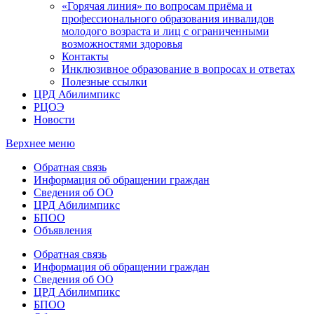
«Горячая линия» по вопросам приёма и
профессионального образования инвалидов
молодого возраста и лиц с ограниченными
возможностями здоровья
Контакты
Инклюзивное образование в вопросах и ответах
Полезные ссылки
ЦРД Абилимпикс
РЦОЭ
Новости
Верхнее меню
Обратная связь
Информация об обращении граждан
Сведения об ОО
ЦРД Абилимпикс
БПОО
Объявления
Обратная связь
Информация об обращении граждан
Сведения об ОО
ЦРД Абилимпикс
БПОО