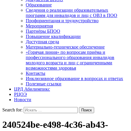
Образование
Сведения о реализации образовательных
программ для инвалидов и лиц с ОВЗ в ПОО
Профориентация и трудоустройство
Мероприятия
Партнёры БПОО
Повышение квалификации
Доступная среда
Материально-техническое обеспечение
«Горячая линия» по вопросам приёма и
профессионального образования инвалидов
молодого возраста и лиц с ограниченными
возможностями здоровья
Контакты
Инклюзивное образование в вопросах и ответах
Полезные ссылки
ЦРД Абилимпикс
РЦОЭ
Новости
Search for:
240524be-e498-4c36-ab43-