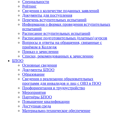
Специальности
Рейтинг
Сведения о количестве поданных заявлений
Документы для поступления
Перечень вступительных испытаний
Информация о формах проведения вступительных
испытаний
Расписание вступительных испытаний
Расписание подготовительных (платных) курсов
Вопросы и ответы на обращения, связанные с
приёмом в Колледж
Приказ о зачислении
Списки, рекомендованных к зачислению
БПОО
Основные сведения
Документы БПОО
Образование
Сведения о реализации образовательных
программ для инвалидов и лиц с ОВЗ в ПОО
Профориентация и трудоустройство
Мероприятия
Партнёры БПОО
Повышение квалификации
Доступная среда
Материально-техническое обеспечение