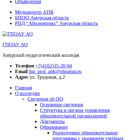
Объявления
Медиацентр АПК
БПОО Амурская область
РЦД “Абилимпикс” Амурская область
ГПОАУ АО
Амурский педагогический колледж
Телефон
+7(4162)35-30-94
Email
blg_prof_apk@obramur.ru
Адрес
ул. Трудовая, д.2
Главная
О колледже
Сведения об ОО
Основные сведения
Структура и органы управления
образовательной организацией
Документы
Образование
Реализуемые образовательные
программы с указанием учебных