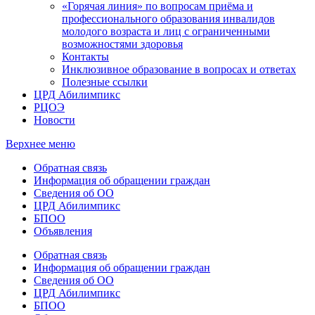
«Горячая линия» по вопросам приёма и
профессионального образования инвалидов
молодого возраста и лиц с ограниченными
возможностями здоровья
Контакты
Инклюзивное образование в вопросах и ответах
Полезные ссылки
ЦРД Абилимпикс
РЦОЭ
Новости
Верхнее меню
Обратная связь
Информация об обращении граждан
Сведения об ОО
ЦРД Абилимпикс
БПОО
Объявления
Обратная связь
Информация об обращении граждан
Сведения об ОО
ЦРД Абилимпикс
БПОО