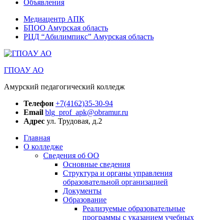
Объявления
Медиацентр АПК
БПОО Амурская область
РЦД “Абилимпикс” Амурская область
ГПОАУ АО
Амурский педагогический колледж
Телефон
+7(4162)35-30-94
Email
blg_prof_apk@obramur.ru
Адрес
ул. Трудовая, д.2
Главная
О колледже
Сведения об ОО
Основные сведения
Структура и органы управления
образовательной организацией
Документы
Образование
Реализуемые образовательные
программы с указанием учебных