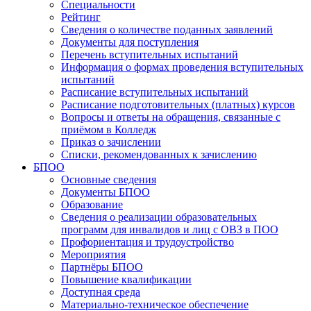
Специальности
Рейтинг
Сведения о количестве поданных заявлений
Документы для поступления
Перечень вступительных испытаний
Информация о формах проведения вступительных
испытаний
Расписание вступительных испытаний
Расписание подготовительных (платных) курсов
Вопросы и ответы на обращения, связанные с
приёмом в Колледж
Приказ о зачислении
Списки, рекомендованных к зачислению
БПОО
Основные сведения
Документы БПОО
Образование
Сведения о реализации образовательных
программ для инвалидов и лиц с ОВЗ в ПОО
Профориентация и трудоустройство
Мероприятия
Партнёры БПОО
Повышение квалификации
Доступная среда
Материально-техническое обеспечение