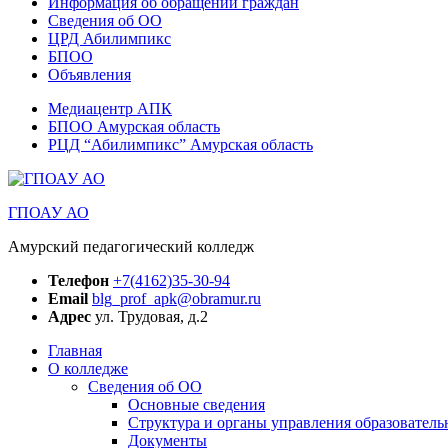
Информация об обращении граждан
Сведения об ОО
ЦРД Абилимпикс
БПОО
Объявления
Медиацентр АПК
БПОО Амурская область
РЦД “Абилимпикс” Амурская область
ГПОАУ АО
Амурский педагогический колледж
Телефон
+7(4162)35-30-94
Email
blg_prof_apk@obramur.ru
Адрес
ул. Трудовая, д.2
Главная
О колледже
Сведения об ОО
Основные сведения
Структура и органы управления образователь
Документы