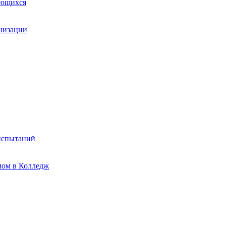
ающихся
анизации
испытаний
мом в Колледж