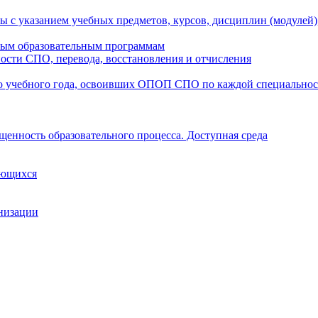
ы с указанием учебных предметов, курсов, дисциплин (модулей
мым образовательным программам
ости СПО, перевода, восстановления и отчисления
о учебного года, освоивших ОПОП СПО по каждой специально
щенность образовательного процесса. Доступная среда
ающихся
анизации