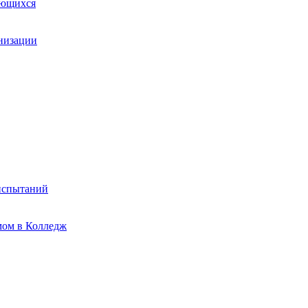
ающихся
анизации
испытаний
мом в Колледж