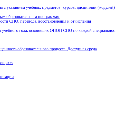
ы с указанием учебных предметов, курсов, дисциплин (модулей
мым образовательным программам
ости СПО, перевода, восстановления и отчисления
о учебного года, освоивших ОПОП СПО по каждой специально
щенность образовательного процесса. Доступная среда
ающихся
анизации