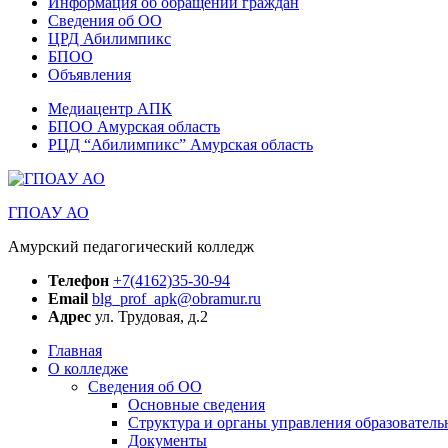
Информация об обращении граждан
Сведения об ОО
ЦРД Абилимпикс
БПОО
Объявления
Медиацентр АПК
БПОО Амурская область
РЦД “Абилимпикс” Амурская область
ГПОАУ АО
Амурский педагогический колледж
Телефон
+7(4162)35-30-94
Email
blg_prof_apk@obramur.ru
Адрес
ул. Трудовая, д.2
Главная
О колледже
Сведения об ОО
Основные сведения
Структура и органы управления образователь
Документы