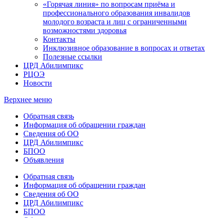
«Горячая линия» по вопросам приёма и
профессионального образования инвалидов
молодого возраста и лиц с ограниченными
возможностями здоровья
Контакты
Инклюзивное образование в вопросах и ответах
Полезные ссылки
ЦРД Абилимпикс
РЦОЭ
Новости
Верхнее меню
Обратная связь
Информация об обращении граждан
Сведения об ОО
ЦРД Абилимпикс
БПОО
Объявления
Обратная связь
Информация об обращении граждан
Сведения об ОО
ЦРД Абилимпикс
БПОО