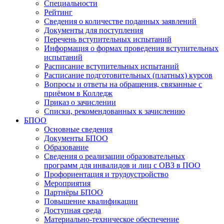
Специальности
Рейтинг
Сведения о количестве поданных заявлений
Документы для поступления
Перечень вступительных испытаний
Информация о формах проведения вступительных
испытаний
Расписание вступительных испытаний
Расписание подготовительных (платных) курсов
Вопросы и ответы на обращения, связанные с
приёмом в Колледж
Приказ о зачислении
Списки, рекомендованных к зачислению
БПОО
Основные сведения
Документы БПОО
Образование
Сведения о реализации образовательных
программ для инвалидов и лиц с ОВЗ в ПОО
Профориентация и трудоустройство
Мероприятия
Партнёры БПОО
Повышение квалификации
Доступная среда
Материально-техническое обеспечение