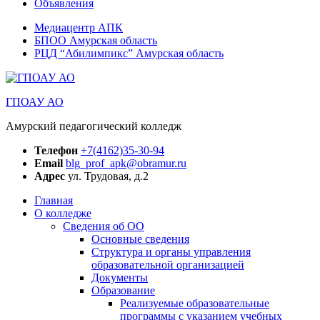
Объявления
Медиацентр АПК
БПОО Амурская область
РЦД “Абилимпикс” Амурская область
ГПОАУ АО
Амурский педагогический колледж
Телефон
+7(4162)35-30-94
Email
blg_prof_apk@obramur.ru
Адрес
ул. Трудовая, д.2
Главная
О колледже
Сведения об ОО
Основные сведения
Структура и органы управления
образовательной организацией
Документы
Образование
Реализуемые образовательные
программы с указанием учебных