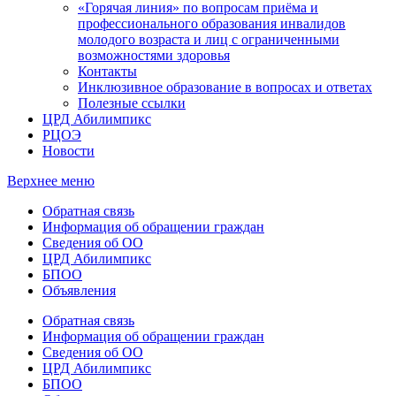
«Горячая линия» по вопросам приёма и
профессионального образования инвалидов
молодого возраста и лиц с ограниченными
возможностями здоровья
Контакты
Инклюзивное образование в вопросах и ответах
Полезные ссылки
ЦРД Абилимпикс
РЦОЭ
Новости
Верхнее меню
Обратная связь
Информация об обращении граждан
Сведения об ОО
ЦРД Абилимпикс
БПОО
Объявления
Обратная связь
Информация об обращении граждан
Сведения об ОО
ЦРД Абилимпикс
БПОО