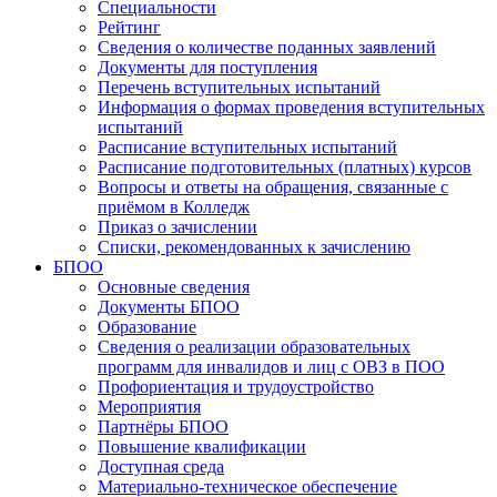
Специальности
Рейтинг
Сведения о количестве поданных заявлений
Документы для поступления
Перечень вступительных испытаний
Информация о формах проведения вступительных
испытаний
Расписание вступительных испытаний
Расписание подготовительных (платных) курсов
Вопросы и ответы на обращения, связанные с
приёмом в Колледж
Приказ о зачислении
Списки, рекомендованных к зачислению
БПОО
Основные сведения
Документы БПОО
Образование
Сведения о реализации образовательных
программ для инвалидов и лиц с ОВЗ в ПОО
Профориентация и трудоустройство
Мероприятия
Партнёры БПОО
Повышение квалификации
Доступная среда
Материально-техническое обеспечение