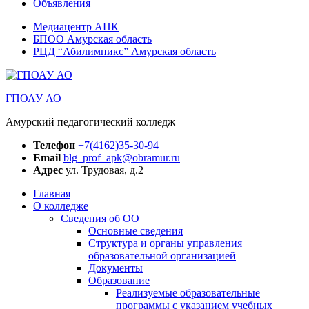
Объявления
Медиацентр АПК
БПОО Амурская область
РЦД “Абилимпикс” Амурская область
ГПОАУ АО
Амурский педагогический колледж
Телефон
+7(4162)35-30-94
Email
blg_prof_apk@obramur.ru
Адрес
ул. Трудовая, д.2
Главная
О колледже
Сведения об ОО
Основные сведения
Структура и органы управления
образовательной организацией
Документы
Образование
Реализуемые образовательные
программы с указанием учебных