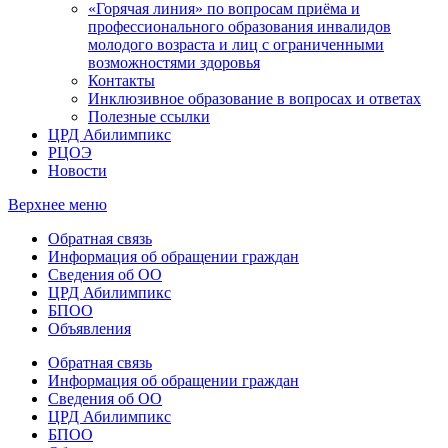
«Горячая линия» по вопросам приёма и
профессионального образования инвалидов
молодого возраста и лиц с ограниченными
возможностями здоровья
Контакты
Инклюзивное образование в вопросах и ответах
Полезные ссылки
ЦРД Абилимпикс
РЦОЭ
Новости
Верхнее меню
Обратная связь
Информация об обращении граждан
Сведения об ОО
ЦРД Абилимпикс
БПОО
Объявления
Обратная связь
Информация об обращении граждан
Сведения об ОО
ЦРД Абилимпикс
БПОО