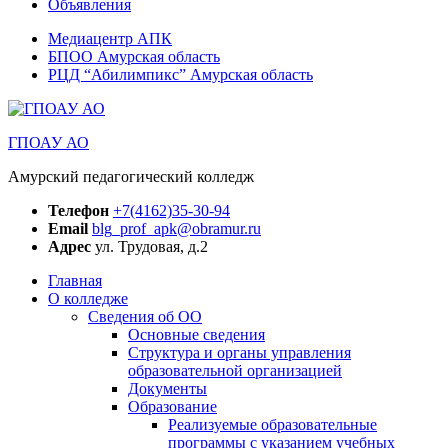
Объявления
Медиацентр АПК
БПОО Амурская область
РЦД “Абилимпикс” Амурская область
ГПОАУ АО
Амурский педагогический колледж
Телефон
+7(4162)35-30-94
Email
blg_prof_apk@obramur.ru
Адрес
ул. Трудовая, д.2
Главная
О колледже
Сведения об ОО
Основные сведения
Структура и органы управления
образовательной организацией
Документы
Образование
Реализуемые образовательные
программы с указанием учебных