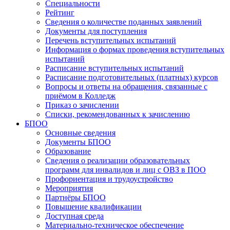
Специальности
Рейтинг
Сведения о количестве поданных заявлений
Документы для поступления
Перечень вступительных испытаний
Информация о формах проведения вступительных
испытаний
Расписание вступительных испытаний
Расписание подготовительных (платных) курсов
Вопросы и ответы на обращения, связанные с
приёмом в Колледж
Приказ о зачислении
Списки, рекомендованных к зачислению
БПОО
Основные сведения
Документы БПОО
Образование
Сведения о реализации образовательных
программ для инвалидов и лиц с ОВЗ в ПОО
Профориентация и трудоустройство
Мероприятия
Партнёры БПОО
Повышение квалификации
Доступная среда
Материально-техническое обеспечение