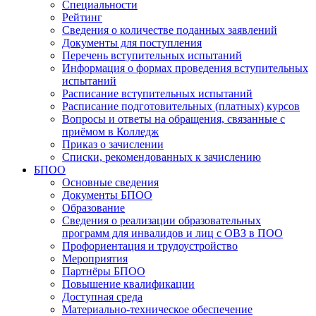
Специальности
Рейтинг
Сведения о количестве поданных заявлений
Документы для поступления
Перечень вступительных испытаний
Информация о формах проведения вступительных
испытаний
Расписание вступительных испытаний
Расписание подготовительных (платных) курсов
Вопросы и ответы на обращения, связанные с
приёмом в Колледж
Приказ о зачислении
Списки, рекомендованных к зачислению
БПОО
Основные сведения
Документы БПОО
Образование
Сведения о реализации образовательных
программ для инвалидов и лиц с ОВЗ в ПОО
Профориентация и трудоустройство
Мероприятия
Партнёры БПОО
Повышение квалификации
Доступная среда
Материально-техническое обеспечение