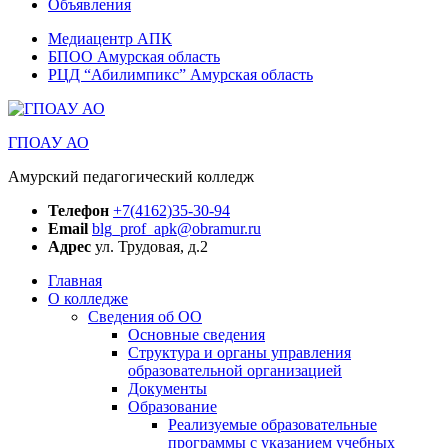
Объявления
Медиацентр АПК
БПОО Амурская область
РЦД “Абилимпикс” Амурская область
ГПОАУ АО
Амурский педагогический колледж
Телефон
+7(4162)35-30-94
Email
blg_prof_apk@obramur.ru
Адрес
ул. Трудовая, д.2
Главная
О колледже
Сведения об ОО
Основные сведения
Структура и органы управления
образовательной организацией
Документы
Образование
Реализуемые образовательные
программы с указанием учебных