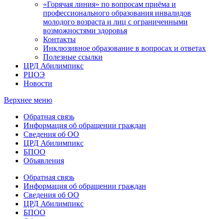
«Горячая линия» по вопросам приёма и
профессионального образования инвалидов
молодого возраста и лиц с ограниченными
возможностями здоровья
Контакты
Инклюзивное образование в вопросах и ответах
Полезные ссылки
ЦРД Абилимпикс
РЦОЭ
Новости
Верхнее меню
Обратная связь
Информация об обращении граждан
Сведения об ОО
ЦРД Абилимпикс
БПОО
Объявления
Обратная связь
Информация об обращении граждан
Сведения об ОО
ЦРД Абилимпикс
БПОО