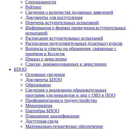
Специальности
Рейтинг
Сведения о количестве поданных заявлений
Документы для поступления
Перечень вступительных испытаний
Информация о формах проведения вступительных
испытаний
Расписание вступительных испытаний
Расписание подготовительных (платных) курсов
Вопросы и ответы на обращения, связанные с
приёмом в Колледж
Приказ о зачислении
Списки, рекомендованных к зачислению
БПОО
Основные сведения
Документы БПОО
Образование
Сведения о реализации образовательных
программ для инвалидов и лиц с ОВЗ в ПОО
Профориентация и трудоустройство
Мероприятия
Партнёры БПОО
Повышение квалификации
Доступная среда
Материально-техническое обеспечение