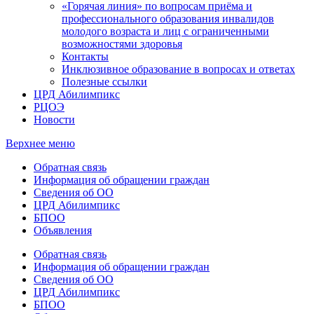
«Горячая линия» по вопросам приёма и
профессионального образования инвалидов
молодого возраста и лиц с ограниченными
возможностями здоровья
Контакты
Инклюзивное образование в вопросах и ответах
Полезные ссылки
ЦРД Абилимпикс
РЦОЭ
Новости
Верхнее меню
Обратная связь
Информация об обращении граждан
Сведения об ОО
ЦРД Абилимпикс
БПОО
Объявления
Обратная связь
Информация об обращении граждан
Сведения об ОО
ЦРД Абилимпикс
БПОО