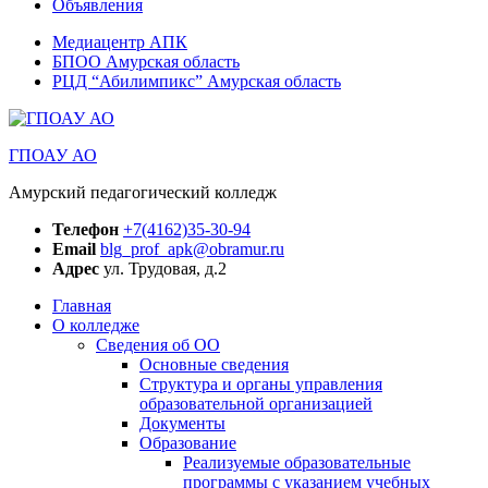
Объявления
Медиацентр АПК
БПОО Амурская область
РЦД “Абилимпикс” Амурская область
ГПОАУ АО
Амурский педагогический колледж
Телефон
+7(4162)35-30-94
Email
blg_prof_apk@obramur.ru
Адрес
ул. Трудовая, д.2
Главная
О колледже
Сведения об ОО
Основные сведения
Структура и органы управления
образовательной организацией
Документы
Образование
Реализуемые образовательные
программы с указанием учебных