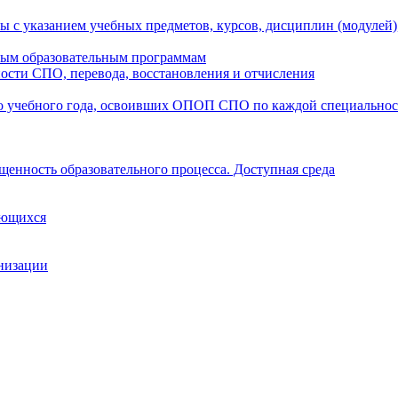
ы с указанием учебных предметов, курсов, дисциплин (модулей
мым образовательным программам
ости СПО, перевода, восстановления и отчисления
о учебного года, освоивших ОПОП СПО по каждой специально
щенность образовательного процесса. Доступная среда
ающихся
анизации