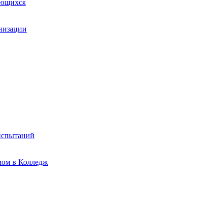
ающихся
анизации
испытаний
мом в Колледж