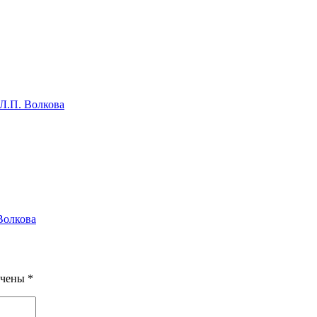
Л.П. Волкова
Волкова
ечены
*