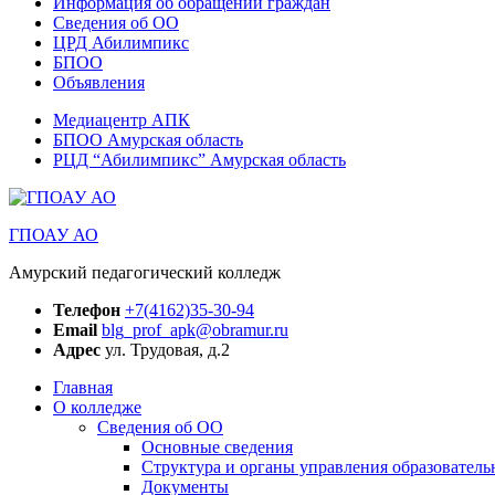
Информация об обращении граждан
Сведения об ОО
ЦРД Абилимпикс
БПОО
Объявления
Медиацентр АПК
БПОО Амурская область
РЦД “Абилимпикс” Амурская область
ГПОАУ АО
Амурский педагогический колледж
Телефон
+7(4162)35-30-94
Email
blg_prof_apk@obramur.ru
Адрес
ул. Трудовая, д.2
Главная
О колледже
Сведения об ОО
Основные сведения
Структура и органы управления образователь
Документы