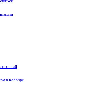
ающихся
анизации
испытаний
мом в Колледж