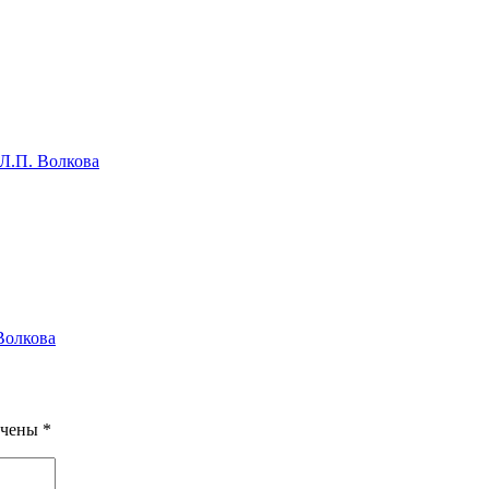
Л.П. Волкова
Волкова
ечены
*