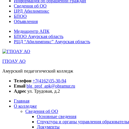
Информация об обращении граждан
Сведения об ОО
ЦРД Абилимпикс
БПОО
Объявления
Медиацентр АПК
БПОО Амурская область
РЦД “Абилимпикс” Амурская область
ГПОАУ АО
Амурский педагогический колледж
Телефон
+7(4162)35-30-94
Email
blg_prof_apk@obramur.ru
Адрес
ул. Трудовая, д.2
Главная
О колледже
Сведения об ОО
Основные сведения
Структура и органы управления образователь
Документы