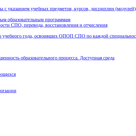
ы с указанием учебных предметов, курсов, дисциплин (модулей
мым образовательным программам
ости СПО, перевода, восстановления и отчисления
о учебного года, освоивших ОПОП СПО по каждой специально
щенность образовательного процесса. Доступная среда
ающихся
анизации