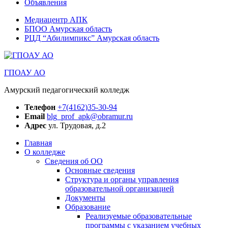
Объявления
Медиацентр АПК
БПОО Амурская область
РЦД “Абилимпикс” Амурская область
ГПОАУ АО
Амурский педагогический колледж
Телефон
+7(4162)35-30-94
Email
blg_prof_apk@obramur.ru
Адрес
ул. Трудовая, д.2
Главная
О колледже
Сведения об ОО
Основные сведения
Структура и органы управления
образовательной организацией
Документы
Образование
Реализуемые образовательные
программы с указанием учебных