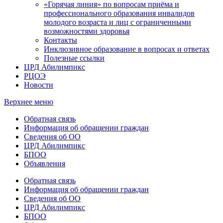
«Горячая линия» по вопросам приёма и
профессионального образования инвалидов
молодого возраста и лиц с ограниченными
возможностями здоровья
Контакты
Инклюзивное образование в вопросах и ответах
Полезные ссылки
ЦРД Абилимпикс
РЦОЭ
Новости
Верхнее меню
Обратная связь
Информация об обращении граждан
Сведения об ОО
ЦРД Абилимпикс
БПОО
Объявления
Обратная связь
Информация об обращении граждан
Сведения об ОО
ЦРД Абилимпикс
БПОО