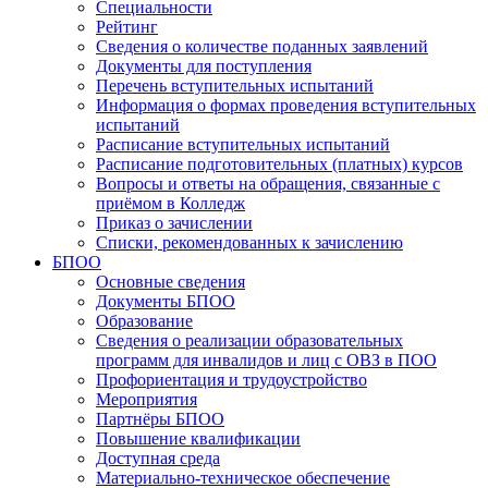
Специальности
Рейтинг
Сведения о количестве поданных заявлений
Документы для поступления
Перечень вступительных испытаний
Информация о формах проведения вступительных
испытаний
Расписание вступительных испытаний
Расписание подготовительных (платных) курсов
Вопросы и ответы на обращения, связанные с
приёмом в Колледж
Приказ о зачислении
Списки, рекомендованных к зачислению
БПОО
Основные сведения
Документы БПОО
Образование
Сведения о реализации образовательных
программ для инвалидов и лиц с ОВЗ в ПОО
Профориентация и трудоустройство
Мероприятия
Партнёры БПОО
Повышение квалификации
Доступная среда
Материально-техническое обеспечение