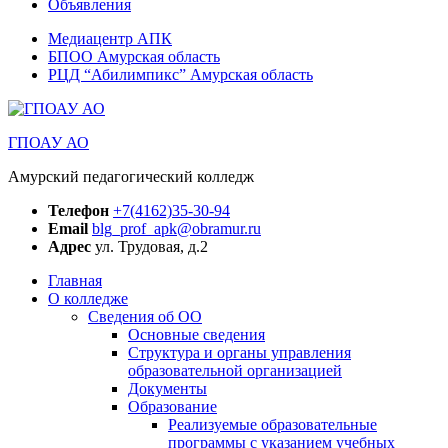
Объявления
Медиацентр АПК
БПОО Амурская область
РЦД “Абилимпикс” Амурская область
ГПОАУ АО
Амурский педагогический колледж
Телефон
+7(4162)35-30-94
Email
blg_prof_apk@obramur.ru
Адрес
ул. Трудовая, д.2
Главная
О колледже
Сведения об ОО
Основные сведения
Структура и органы управления
образовательной организацией
Документы
Образование
Реализуемые образовательные
программы с указанием учебных