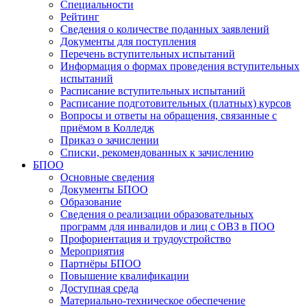
Специальности
Рейтинг
Сведения о количестве поданных заявлений
Документы для поступления
Перечень вступительных испытаний
Информация о формах проведения вступительных
испытаний
Расписание вступительных испытаний
Расписание подготовительных (платных) курсов
Вопросы и ответы на обращения, связанные с
приёмом в Колледж
Приказ о зачислении
Списки, рекомендованных к зачислению
БПОО
Основные сведения
Документы БПОО
Образование
Сведения о реализации образовательных
программ для инвалидов и лиц с ОВЗ в ПОО
Профориентация и трудоустройство
Мероприятия
Партнёры БПОО
Повышение квалификации
Доступная среда
Материально-техническое обеспечение