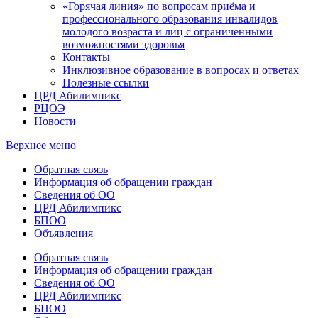
«Горячая линия» по вопросам приёма и
профессионального образования инвалидов
молодого возраста и лиц с ограниченными
возможностями здоровья
Контакты
Инклюзивное образование в вопросах и ответах
Полезные ссылки
ЦРД Абилимпикс
РЦОЭ
Новости
Верхнее меню
Обратная связь
Информация об обращении граждан
Сведения об ОО
ЦРД Абилимпикс
БПОО
Объявления
Обратная связь
Информация об обращении граждан
Сведения об ОО
ЦРД Абилимпикс
БПОО