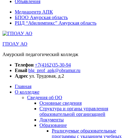
Объявления
Медиацентр АПК
БПОО Амурская область
РЦД “Абилимпикс” Амурская область
ГПОАУ АО
Амурский педагогический колледж
Телефон
+7(4162)35-30-94
Email
blg_prof_apk@obramur.ru
Адрес
ул. Трудовая, д.2
Главная
О колледже
Сведения об ОО
Основные сведения
Структура и органы управления
образовательной организацией
Документы
Образование
Реализуемые образовательные
программы с указанием учебных