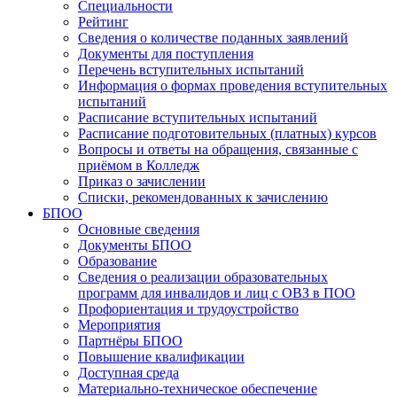
Специальности
Рейтинг
Сведения о количестве поданных заявлений
Документы для поступления
Перечень вступительных испытаний
Информация о формах проведения вступительных
испытаний
Расписание вступительных испытаний
Расписание подготовительных (платных) курсов
Вопросы и ответы на обращения, связанные с
приёмом в Колледж
Приказ о зачислении
Списки, рекомендованных к зачислению
БПОО
Основные сведения
Документы БПОО
Образование
Сведения о реализации образовательных
программ для инвалидов и лиц с ОВЗ в ПОО
Профориентация и трудоустройство
Мероприятия
Партнёры БПОО
Повышение квалификации
Доступная среда
Материально-техническое обеспечение