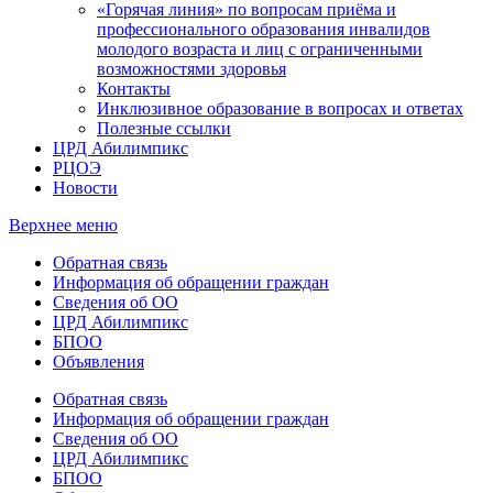
«Горячая линия» по вопросам приёма и
профессионального образования инвалидов
молодого возраста и лиц с ограниченными
возможностями здоровья
Контакты
Инклюзивное образование в вопросах и ответах
Полезные ссылки
ЦРД Абилимпикс
РЦОЭ
Новости
Верхнее меню
Обратная связь
Информация об обращении граждан
Сведения об ОО
ЦРД Абилимпикс
БПОО
Объявления
Обратная связь
Информация об обращении граждан
Сведения об ОО
ЦРД Абилимпикс
БПОО