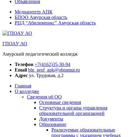
Объявления
Медиацентр АПК
БПОО Амурская область
РЦД “Абилимпикс” Амурская область
ГПОАУ АО
Амурский педагогический колледж
Телефон
+7(4162)35-30-94
Email
blg_prof_apk@obramur.ru
Адрес
ул. Трудовая, д.2
Главная
О колледже
Сведения об ОО
Основные сведения
Структура и органы управления
образовательной организацией
Документы
Образование
Реализуемые образовательные
программы с указанием учебных