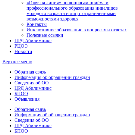
«Горячая линия» по вопросам приёма и
профессионального образования инвалидов
молодого возраста и лиц с ограниченными
возможностями здоровья
Контакты
Инклюзивное образование в вопросах и ответах
Полезные ссылки
ЦРД Абилимпикс
РЦОЭ
Новости
Верхнее меню
Обратная связь
Информация об обращении граждан
Сведения об ОО
ЦРД Абилимпикс
БПОО
Объявления
Обратная связь
Информация об обращении граждан
Сведения об ОО
ЦРД Абилимпикс
БПОО