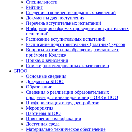
Специальности
Рейтинг
Сведения о количестве поданных заявлений
Документы для поступления
Перечень вступительных испытаний
Информация о формах проведения вступительных
испытаний
Расписание вступительных испытаний
Расписание подготовительных (платных) курсов
Вопросы и ответы на обращения, связанные с
приёмом в Колледж
Приказ о зачислении
Списки, рекомендованных к зачислению
БПОО
Основные сведения
Документы БПОО
Образование
Сведения о реализации образовательных
программ для инвалидов и лиц с ОВЗ в ПОО
Профориентация и трудоустройство
Мероприятия
Партнёры БПОО
Повышение квалификации
Доступная среда
Материально-техническое обеспечение