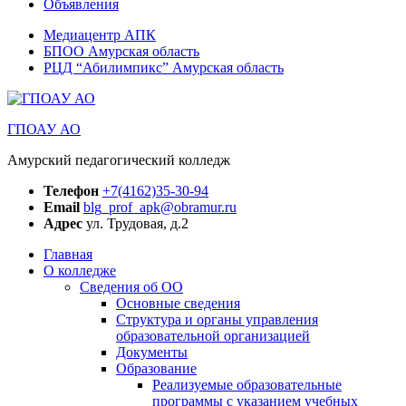
Объявления
Медиацентр АПК
БПОО Амурская область
РЦД “Абилимпикс” Амурская область
ГПОАУ АО
Амурский педагогический колледж
Телефон
+7(4162)35-30-94
Email
blg_prof_apk@obramur.ru
Адрес
ул. Трудовая, д.2
Главная
О колледже
Сведения об ОО
Основные сведения
Структура и органы управления
образовательной организацией
Документы
Образование
Реализуемые образовательные
программы с указанием учебных