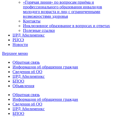
«Горячая линия» по вопросам приёма и
профессионального образования инвалидов
молодого возраста и лиц с ограниченными
возможностями здоровья
Контакты
Инклюзивное образование в вопросах и ответах
Полезные ссылки
ЦРД Абилимпикс
РЦОЭ
Новости
Верхнее меню
Обратная связь
Информация об обращении граждан
Сведения об ОО
ЦРД Абилимпикс
БПОО
Объявления
Обратная связь
Информация об обращении граждан
Сведения об ОО
ЦРД Абилимпикс
БПОО