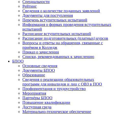
Специальности
Рейтинг
Сведения о количестве поданных заявлений
Документы для поступления
Перечень вступительных испытаний
Информация о формах проведения вступительных
испытаний
Расписание вступительных испытаний
Расписание подготовительных (платных) курсов
Вопросы и ответы на обращения, связанные с
приёмом в Колледж
Приказ о зачислении
Списки, рекомендованных к зачислению
БПОО
Основные сведения
Документы БПОО
Образование
Сведения о реализации образовательных
программ для инвалидов и лиц с ОВЗ в ПОО
Профориентация и трудоустройство
Мероприятия
Партнёры БПОО
Повышение квалификации
Доступная среда
Материально-техническое обеспечение