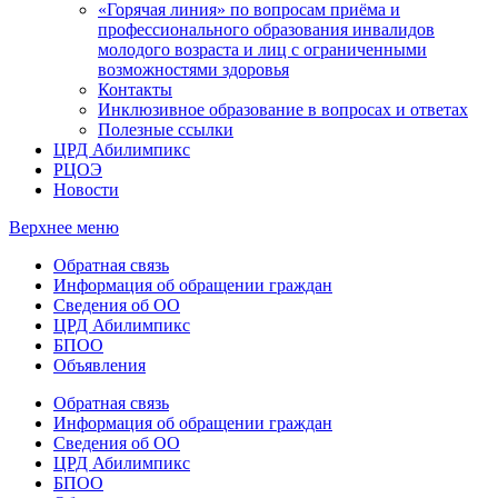
«Горячая линия» по вопросам приёма и
профессионального образования инвалидов
молодого возраста и лиц с ограниченными
возможностями здоровья
Контакты
Инклюзивное образование в вопросах и ответах
Полезные ссылки
ЦРД Абилимпикс
РЦОЭ
Новости
Верхнее меню
Обратная связь
Информация об обращении граждан
Сведения об ОО
ЦРД Абилимпикс
БПОО
Объявления
Обратная связь
Информация об обращении граждан
Сведения об ОО
ЦРД Абилимпикс
БПОО