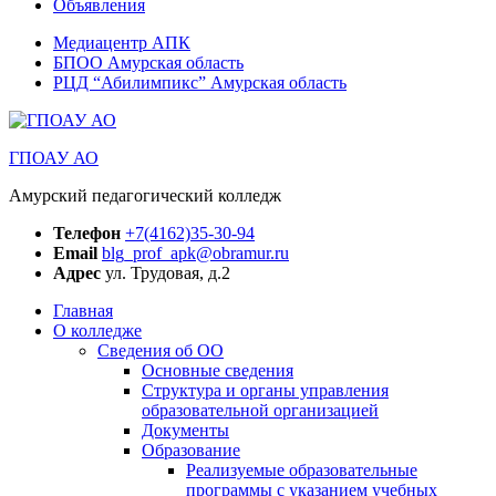
Объявления
Медиацентр АПК
БПОО Амурская область
РЦД “Абилимпикс” Амурская область
ГПОАУ АО
Амурский педагогический колледж
Телефон
+7(4162)35-30-94
Email
blg_prof_apk@obramur.ru
Адрес
ул. Трудовая, д.2
Главная
О колледже
Сведения об ОО
Основные сведения
Структура и органы управления
образовательной организацией
Документы
Образование
Реализуемые образовательные
программы с указанием учебных