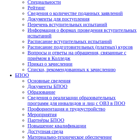
Специальности
Рейтинг
Сведения о количестве поданных заявлений
Документы для поступления
Перечень вступительных испытаний
Информация о формах проведения вступительных
испытаний
Расписание вступительных испытаний
Расписание подготовительных (платных) курсов
Вопросы и ответы на обращения, связанные с
приёмом в Колледж
Приказ о зачислении
Списки, рекомендованных к зачислению
БПОО
Основные сведения
Документы БПОО
Образование
Сведения о реализации образовательных
программ для инвалидов и лиц с ОВЗ в ПОО
Профориентация и трудоустройство
Мероприятия
Партнёры БПОО
Повышение квалификации
Доступная среда
Материально-техническое обеспечение