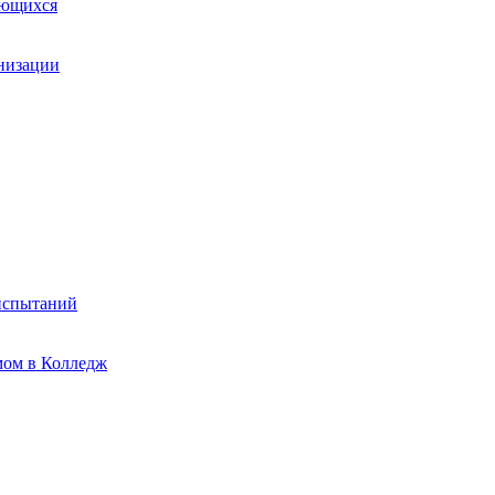
ающихся
анизации
испытаний
мом в Колледж