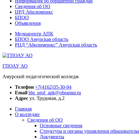
Информация об обращении граждан
Сведения об ОО
ЦРД Абилимпикс
БПОО
Объявления
Медиацентр АПК
БПОО Амурская область
РЦД “Абилимпикс” Амурская область
ГПОАУ АО
Амурский педагогический колледж
Телефон
+7(4162)35-30-94
Email
blg_prof_apk@obramur.ru
Адрес
ул. Трудовая, д.2
Главная
О колледже
Сведения об ОО
Основные сведения
Структура и органы управления образователь
Документы