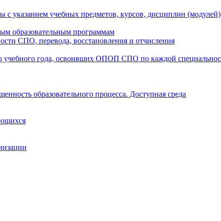
ы с указанием учебных предметов, курсов, дисциплин (модулей
мым образовательным программам
ости СПО, перевода, восстановления и отчисления
о учебного года, освоивших ОПОП СПО по каждой специально
щенность образовательного процесса. Доступная среда
ающихся
анизации