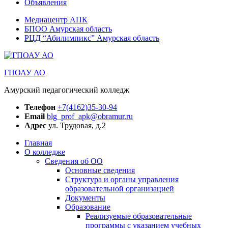
Объявления
Медиацентр АПК
БПОО Амурская область
РЦД “Абилимпикс” Амурская область
ГПОАУ АО
Амурский педагогический колледж
Телефон
+7(4162)35-30-94
Email
blg_prof_apk@obramur.ru
Адрес
ул. Трудовая, д.2
Главная
О колледже
Сведения об ОО
Основные сведения
Структура и органы управления
образовательной организацией
Документы
Образование
Реализуемые образовательные
программы с указанием учебных