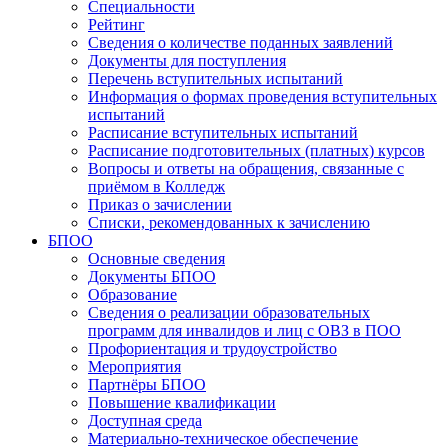
Специальности
Рейтинг
Сведения о количестве поданных заявлений
Документы для поступления
Перечень вступительных испытаний
Информация о формах проведения вступительных
испытаний
Расписание вступительных испытаний
Расписание подготовительных (платных) курсов
Вопросы и ответы на обращения, связанные с
приёмом в Колледж
Приказ о зачислении
Списки, рекомендованных к зачислению
БПОО
Основные сведения
Документы БПОО
Образование
Сведения о реализации образовательных
программ для инвалидов и лиц с ОВЗ в ПОО
Профориентация и трудоустройство
Мероприятия
Партнёры БПОО
Повышение квалификации
Доступная среда
Материально-техническое обеспечение