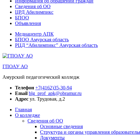
Информация об обращении граждан
Сведения об ОО
ЦРД Абилимпикс
БПОО
Объявления
Медиацентр АПК
БПОО Амурская область
РЦД “Абилимпикс” Амурская область
ГПОАУ АО
Амурский педагогический колледж
Телефон
+7(4162)35-30-94
Email
blg_prof_apk@obramur.ru
Адрес
ул. Трудовая, д.2
Главная
О колледже
Сведения об ОО
Основные сведения
Структура и органы управления образователь
Документы