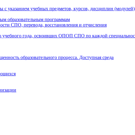
ы с указанием учебных предметов, курсов, дисциплин (модулей
мым образовательным программам
ости СПО, перевода, восстановления и отчисления
о учебного года, освоивших ОПОП СПО по каждой специально
щенность образовательного процесса. Доступная среда
ающихся
анизации