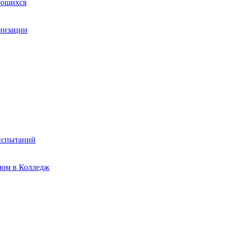
ающихся
анизации
испытаний
мом в Колледж