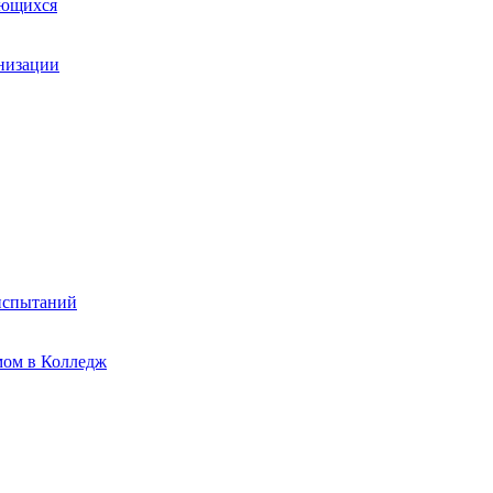
ающихся
анизации
испытаний
мом в Колледж