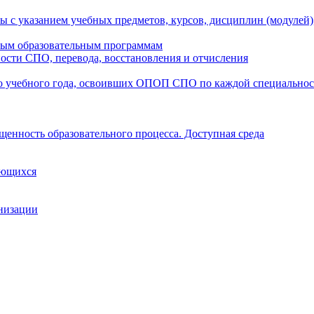
ы с указанием учебных предметов, курсов, дисциплин (модулей
мым образовательным программам
ости СПО, перевода, восстановления и отчисления
о учебного года, освоивших ОПОП СПО по каждой специально
щенность образовательного процесса. Доступная среда
ающихся
анизации