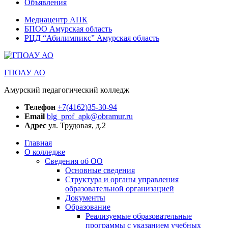
Объявления
Медиацентр АПК
БПОО Амурская область
РЦД “Абилимпикс” Амурская область
ГПОАУ АО
Амурский педагогический колледж
Телефон
+7(4162)35-30-94
Email
blg_prof_apk@obramur.ru
Адрес
ул. Трудовая, д.2
Главная
О колледже
Сведения об ОО
Основные сведения
Структура и органы управления
образовательной организацией
Документы
Образование
Реализуемые образовательные
программы с указанием учебных