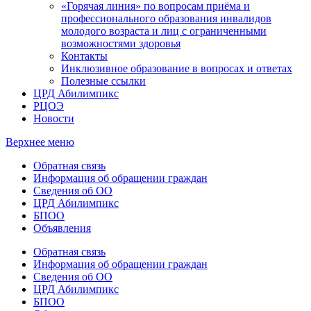
«Горячая линия» по вопросам приёма и
профессионального образования инвалидов
молодого возраста и лиц с ограниченными
возможностями здоровья
Контакты
Инклюзивное образование в вопросах и ответах
Полезные ссылки
ЦРД Абилимпикс
РЦОЭ
Новости
Верхнее меню
Обратная связь
Информация об обращении граждан
Сведения об ОО
ЦРД Абилимпикс
БПОО
Объявления
Обратная связь
Информация об обращении граждан
Сведения об ОО
ЦРД Абилимпикс
БПОО