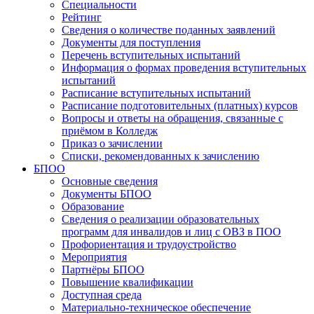
Специальности
Рейтинг
Сведения о количестве поданных заявлений
Документы для поступления
Перечень вступительных испытаний
Информация о формах проведения вступительных
испытаний
Расписание вступительных испытаний
Расписание подготовительных (платных) курсов
Вопросы и ответы на обращения, связанные с
приёмом в Колледж
Приказ о зачислении
Списки, рекомендованных к зачислению
БПОО
Основные сведения
Документы БПОО
Образование
Сведения о реализации образовательных
программ для инвалидов и лиц с ОВЗ в ПОО
Профориентация и трудоустройство
Мероприятия
Партнёры БПОО
Повышение квалификации
Доступная среда
Материально-техническое обеспечение