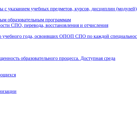
ы с указанием учебных предметов, курсов, дисциплин (модулей
мым образовательным программам
ости СПО, перевода, восстановления и отчисления
о учебного года, освоивших ОПОП СПО по каждой специально
щенность образовательного процесса. Доступная среда
ающихся
анизации