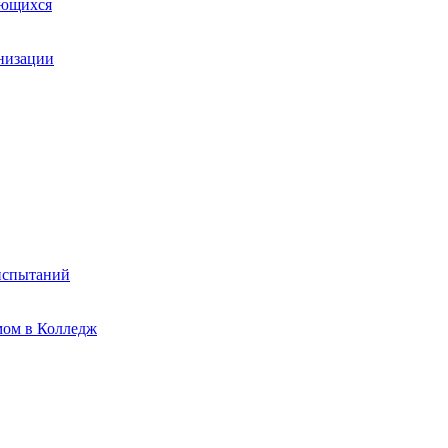
ающихся
анизации
испытаний
мом в Колледж