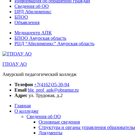
Информация об обращении граждан
Сведения об ОО
ЦРД Абилимпикс
БПОО
Объявления
Медиацентр АПК
БПОО Амурская область
РЦД “Абилимпикс” Амурская область
ГПОАУ АО
Амурский педагогический колледж
Телефон
+7(4162)35-30-94
Email
blg_prof_apk@obramur.ru
Адрес
ул. Трудовая, д.2
Главная
О колледже
Сведения об ОО
Основные сведения
Структура и органы управления образователь
Документы