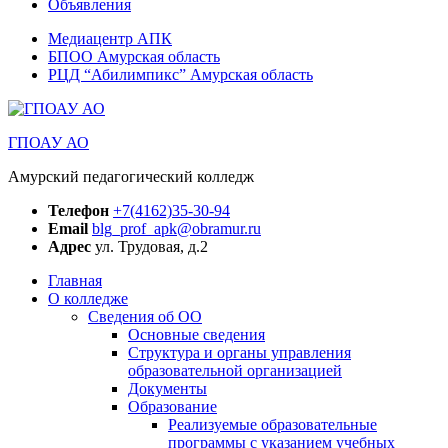
Объявления
Медиацентр АПК
БПОО Амурская область
РЦД “Абилимпикс” Амурская область
ГПОАУ АО
Амурский педагогический колледж
Телефон
+7(4162)35-30-94
Email
blg_prof_apk@obramur.ru
Адрес
ул. Трудовая, д.2
Главная
О колледже
Сведения об ОО
Основные сведения
Структура и органы управления
образовательной организацией
Документы
Образование
Реализуемые образовательные
программы с указанием учебных