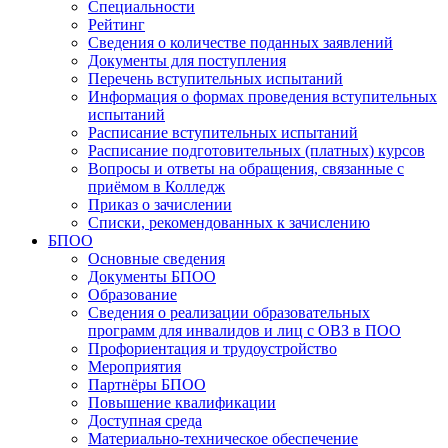
Специальности
Рейтинг
Сведения о количестве поданных заявлений
Документы для поступления
Перечень вступительных испытаний
Информация о формах проведения вступительных
испытаний
Расписание вступительных испытаний
Расписание подготовительных (платных) курсов
Вопросы и ответы на обращения, связанные с
приёмом в Колледж
Приказ о зачислении
Списки, рекомендованных к зачислению
БПОО
Основные сведения
Документы БПОО
Образование
Сведения о реализации образовательных
программ для инвалидов и лиц с ОВЗ в ПОО
Профориентация и трудоустройство
Мероприятия
Партнёры БПОО
Повышение квалификации
Доступная среда
Материально-техническое обеспечение