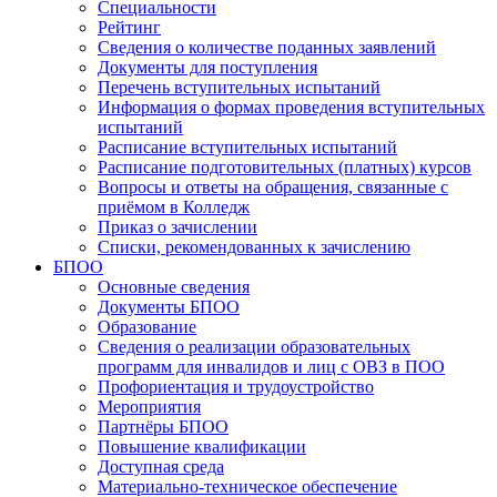
Специальности
Рейтинг
Сведения о количестве поданных заявлений
Документы для поступления
Перечень вступительных испытаний
Информация о формах проведения вступительных
испытаний
Расписание вступительных испытаний
Расписание подготовительных (платных) курсов
Вопросы и ответы на обращения, связанные с
приёмом в Колледж
Приказ о зачислении
Списки, рекомендованных к зачислению
БПОО
Основные сведения
Документы БПОО
Образование
Сведения о реализации образовательных
программ для инвалидов и лиц с ОВЗ в ПОО
Профориентация и трудоустройство
Мероприятия
Партнёры БПОО
Повышение квалификации
Доступная среда
Материально-техническое обеспечение