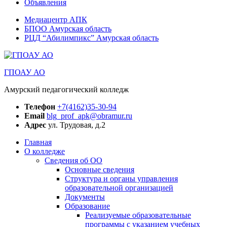
Объявления
Медиацентр АПК
БПОО Амурская область
РЦД “Абилимпикс” Амурская область
ГПОАУ АО
Амурский педагогический колледж
Телефон
+7(4162)35-30-94
Email
blg_prof_apk@obramur.ru
Адрес
ул. Трудовая, д.2
Главная
О колледже
Сведения об ОО
Основные сведения
Структура и органы управления
образовательной организацией
Документы
Образование
Реализуемые образовательные
программы с указанием учебных