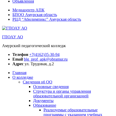
Объявления
Медиацентр АПК
БПОО Амурская область
РЦД “Абилимпикс” Амурская область
ГПОАУ АО
Амурский педагогический колледж
Телефон
+7(4162)35-30-94
Email
blg_prof_apk@obramur.ru
Адрес
ул. Трудовая, д.2
Главная
О колледже
Сведения об ОО
Основные сведения
Структура и органы управления
образовательной организацией
Документы
Образование
Реализуемые образовательные
программы с указанием учебных