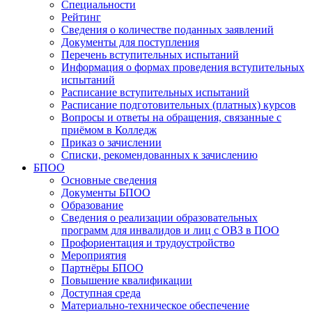
Специальности
Рейтинг
Сведения о количестве поданных заявлений
Документы для поступления
Перечень вступительных испытаний
Информация о формах проведения вступительных
испытаний
Расписание вступительных испытаний
Расписание подготовительных (платных) курсов
Вопросы и ответы на обращения, связанные с
приёмом в Колледж
Приказ о зачислении
Списки, рекомендованных к зачислению
БПОО
Основные сведения
Документы БПОО
Образование
Сведения о реализации образовательных
программ для инвалидов и лиц с ОВЗ в ПОО
Профориентация и трудоустройство
Мероприятия
Партнёры БПОО
Повышение квалификации
Доступная среда
Материально-техническое обеспечение