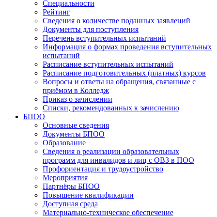
Специальности
Рейтинг
Сведения о количестве поданных заявлений
Документы для поступления
Перечень вступительных испытаний
Информация о формах проведения вступительных
испытаний
Расписание вступительных испытаний
Расписание подготовительных (платных) курсов
Вопросы и ответы на обращения, связанные с
приёмом в Колледж
Приказ о зачислении
Списки, рекомендованных к зачислению
БПОО
Основные сведения
Документы БПОО
Образование
Сведения о реализации образовательных
программ для инвалидов и лиц с ОВЗ в ПОО
Профориентация и трудоустройство
Мероприятия
Партнёры БПОО
Повышение квалификации
Доступная среда
Материально-техническое обеспечение