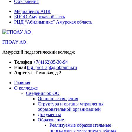
Объявления
Медиацентр АПК
БПОО Амурская область
РЦД “Абилимпикс” Амурская область
ГПОАУ АО
Амурский педагогический колледж
Телефон
+7(4162)35-30-94
Email
blg_prof_apk@obramur.ru
Адрес
ул. Трудовая, д.2
Главная
О колледже
Сведения об ОО
Основные сведения
Структура и органы управления
образовательной организацией
Документы
Образование
Реализуемые образовательные
программы с указанием учебных