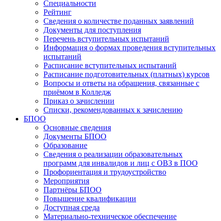
Специальности
Рейтинг
Сведения о количестве поданных заявлений
Документы для поступления
Перечень вступительных испытаний
Информация о формах проведения вступительных
испытаний
Расписание вступительных испытаний
Расписание подготовительных (платных) курсов
Вопросы и ответы на обращения, связанные с
приёмом в Колледж
Приказ о зачислении
Списки, рекомендованных к зачислению
БПОО
Основные сведения
Документы БПОО
Образование
Сведения о реализации образовательных
программ для инвалидов и лиц с ОВЗ в ПОО
Профориентация и трудоустройство
Мероприятия
Партнёры БПОО
Повышение квалификации
Доступная среда
Материально-техническое обеспечение