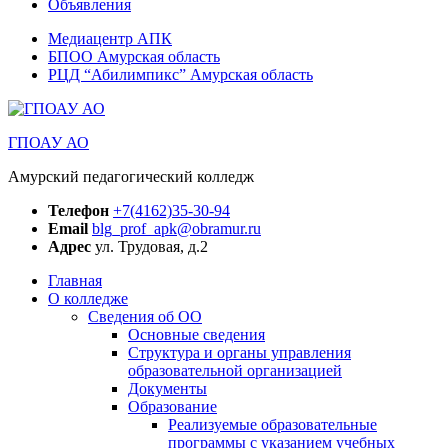
Объявления
Медиацентр АПК
БПОО Амурская область
РЦД “Абилимпикс” Амурская область
ГПОАУ АО
Амурский педагогический колледж
Телефон
+7(4162)35-30-94
Email
blg_prof_apk@obramur.ru
Адрес
ул. Трудовая, д.2
Главная
О колледже
Сведения об ОО
Основные сведения
Структура и органы управления
образовательной организацией
Документы
Образование
Реализуемые образовательные
программы с указанием учебных