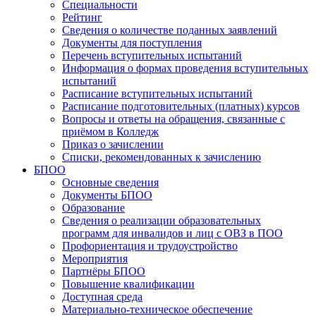
Специальности
Рейтинг
Сведения о количестве поданных заявлений
Документы для поступления
Перечень вступительных испытаний
Информация о формах проведения вступительных
испытаний
Расписание вступительных испытаний
Расписание подготовительных (платных) курсов
Вопросы и ответы на обращения, связанные с
приёмом в Колледж
Приказ о зачислении
Списки, рекомендованных к зачислению
БПОО
Основные сведения
Документы БПОО
Образование
Сведения о реализации образовательных
программ для инвалидов и лиц с ОВЗ в ПОО
Профориентация и трудоустройство
Мероприятия
Партнёры БПОО
Повышение квалификации
Доступная среда
Материально-техническое обеспечение