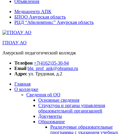
Объявления
Медиацентр АПК
БПОО Амурская область
РЦД “Абилимпикс” Амурская область
ГПОАУ АО
Амурский педагогический колледж
Телефон
+7(4162)35-30-94
Email
blg_prof_apk@obramur.ru
Адрес
ул. Трудовая, д.2
Главная
О колледже
Сведения об ОО
Основные сведения
Структура и органы управления
образовательной организацией
Документы
Образование
Реализуемые образовательные
программы с указанием учебных