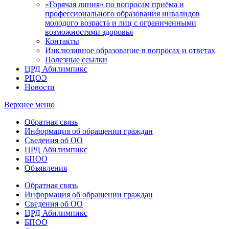
«Горячая линия» по вопросам приёма и
профессионального образования инвалидов
молодого возраста и лиц с ограниченными
возможностями здоровья
Контакты
Инклюзивное образование в вопросах и ответах
Полезные ссылки
ЦРД Абилимпикс
РЦОЭ
Новости
Верхнее меню
Обратная связь
Информация об обращении граждан
Сведения об ОО
ЦРД Абилимпикс
БПОО
Объявления
Обратная связь
Информация об обращении граждан
Сведения об ОО
ЦРД Абилимпикс
БПОО