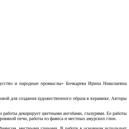
кусство и народные промыслы» Бочкарева Ирина Николаевна
овой для создания художественного образа в керамике. Авторы
и работы декорирует цветными ангобами, глазурями. Ее работы
ровяной печи, работы из фаянса и местных амурских глин.
 фаянсом, местными глинами. В работе в основном использует