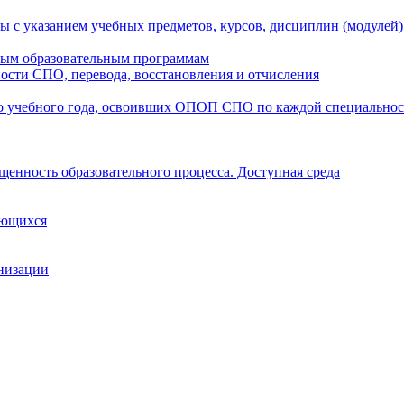
ы с указанием учебных предметов, курсов, дисциплин (модулей
мым образовательным программам
ости СПО, перевода, восстановления и отчисления
о учебного года, освоивших ОПОП СПО по каждой специально
щенность образовательного процесса. Доступная среда
ающихся
анизации