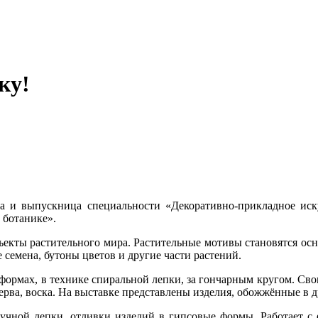
ку!
а и выпускница специальности «Декоративно-прикладное ис
 ботанике».
ъекты растительного мира. Растительные мотивы становятся осн
 семена, бутоны цветов и другие части растений.
формах, в технике спиральной лепки, за гончарным кругом. Сво
рва, воска. На выставке представлены изделия, обожжённые в д
ручной лепки, отливки изделий в гипсовые формы. Работает с