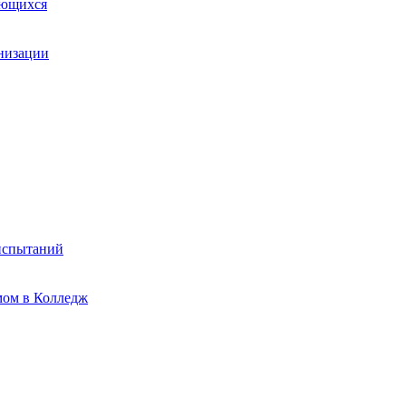
ающихся
анизации
испытаний
мом в Колледж