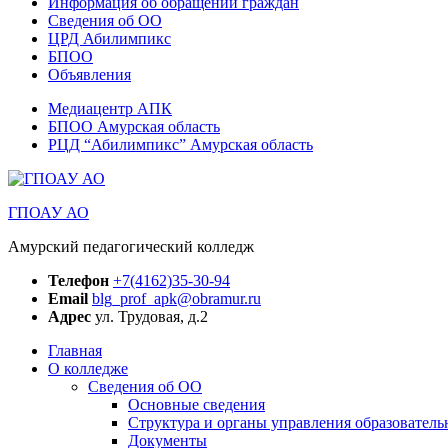
Информация об обращении граждан
Сведения об ОО
ЦРД Абилимпикс
БПОО
Объявления
Медиацентр АПК
БПОО Амурская область
РЦД “Абилимпикс” Амурская область
ГПОАУ АО
Амурский педагогический колледж
Телефон
+7(4162)35-30-94
Email
blg_prof_apk@obramur.ru
Адрес
ул. Трудовая, д.2
Главная
О колледже
Сведения об ОО
Основные сведения
Структура и органы управления образователь
Документы