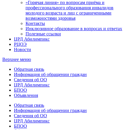
«Горячая линия» по вопросам приёма и
профессионального образования инвалидов
молодого возраста и лиц с ограниченными
возможностями здоровья
Контакты
Инклюзивное образование в вопросах и ответах
Полезные ссылки
ЦРД Абилимпикс
РЦОЭ
Новости
Верхнее меню
Обратная связь
Информация об обращении граждан
Сведения об ОО
ЦРД Абилимпикс
БПОО
Объявления
Обратная связь
Информация об обращении граждан
Сведения об ОО
ЦРД Абилимпикс
БПОО