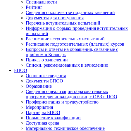
Специальности
Рейтинг
Сведения о количестве поданных заявлений
Документы для поступления
Перечень вступительных испытаний
Информация о формах проведения вступительных
испытаний
Расписание вступительных испытаний
Расписание подготовительных (платных) курсов
Вопросы и ответы на обращения, связанные с
приёмом в Колледж
Приказ о зачислении
Списки, рекомендованных к зачислению
БПОО
Основные сведения
Документы БПОО
Образование
Сведения о реализации образовательных
программ для инвалидов и лиц с ОВЗ в ПОО
Профориентация и трудоустройство
Мероприятия
Партнёры БПОО
Повышение квалификации
Доступная среда
Материально-техническое обеспечение