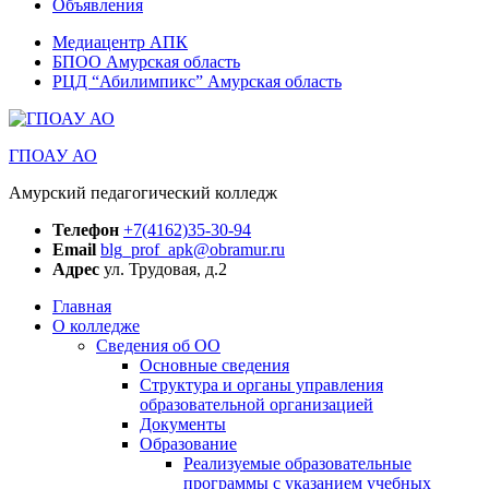
Объявления
Медиацентр АПК
БПОО Амурская область
РЦД “Абилимпикс” Амурская область
ГПОАУ АО
Амурский педагогический колледж
Телефон
+7(4162)35-30-94
Email
blg_prof_apk@obramur.ru
Адрес
ул. Трудовая, д.2
Главная
О колледже
Сведения об ОО
Основные сведения
Структура и органы управления
образовательной организацией
Документы
Образование
Реализуемые образовательные
программы с указанием учебных