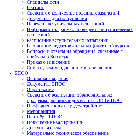
Специальности
Рейтинг
Сведения о количестве поданных заявлений
Документы для поступления
Перечень вступительных испытаний
Информация о формах проведения вступительных
испытаний
Расписание вступительных испытаний
Расписание подготовительных (платных) курсов
Вопросы и ответы на обращения, связанные с
приёмом в Колледж
Приказ о зачислении
Списки, рекомендованных к зачислению
БПОО
Основные сведения
Документы БПОО
Образование
Сведения о реализации образовательных
программ для инвалидов и лиц с ОВЗ в ПОО
Профориентация и трудоустройство
Мероприятия
Партнёры БПОО
Повышение квалификации
Доступная среда
Материально-техническое обеспечение