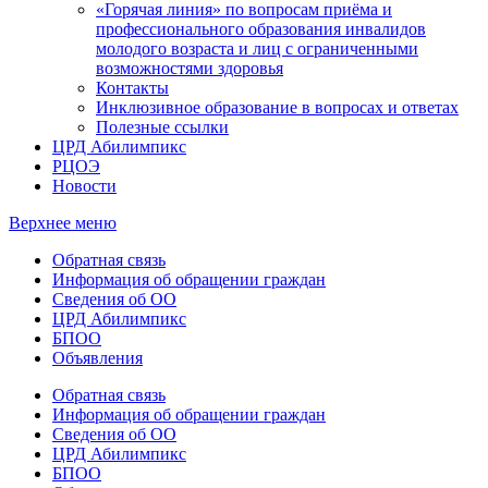
«Горячая линия» по вопросам приёма и
профессионального образования инвалидов
молодого возраста и лиц с ограниченными
возможностями здоровья
Контакты
Инклюзивное образование в вопросах и ответах
Полезные ссылки
ЦРД Абилимпикс
РЦОЭ
Новости
Верхнее меню
Обратная связь
Информация об обращении граждан
Сведения об ОО
ЦРД Абилимпикс
БПОО
Объявления
Обратная связь
Информация об обращении граждан
Сведения об ОО
ЦРД Абилимпикс
БПОО