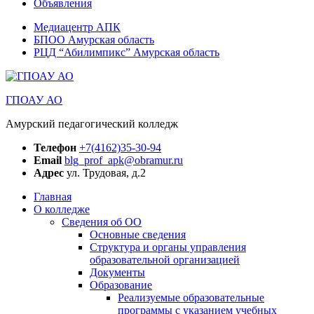
Объявления
Медиацентр АПК
БПОО Амурская область
РЦД “Абилимпикс” Амурская область
ГПОАУ АО
Амурский педагогический колледж
Телефон
+7(4162)35-30-94
Email
blg_prof_apk@obramur.ru
Адрес
ул. Трудовая, д.2
Главная
О колледже
Сведения об ОО
Основные сведения
Структура и органы управления
образовательной организацией
Документы
Образование
Реализуемые образовательные
программы с указанием учебных