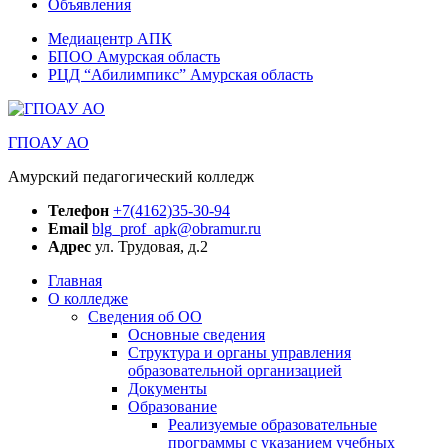
Объявления
Медиацентр АПК
БПОО Амурская область
РЦД “Абилимпикс” Амурская область
ГПОАУ АО
Амурский педагогический колледж
Телефон
+7(4162)35-30-94
Email
blg_prof_apk@obramur.ru
Адрес
ул. Трудовая, д.2
Главная
О колледже
Сведения об ОО
Основные сведения
Структура и органы управления
образовательной организацией
Документы
Образование
Реализуемые образовательные
программы с указанием учебных