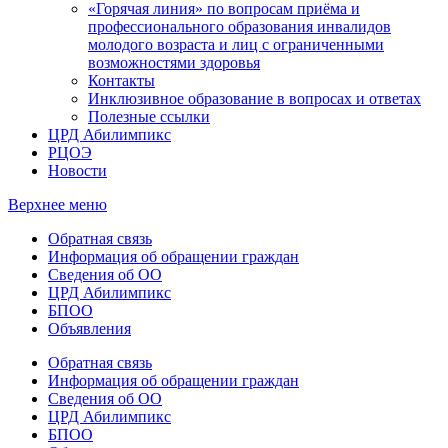
«Горячая линия» по вопросам приёма и
профессионального образования инвалидов
молодого возраста и лиц с ограниченными
возможностями здоровья
Контакты
Инклюзивное образование в вопросах и ответах
Полезные ссылки
ЦРД Абилимпикс
РЦОЭ
Новости
Верхнее меню
Обратная связь
Информация об обращении граждан
Сведения об ОО
ЦРД Абилимпикс
БПОО
Объявления
Обратная связь
Информация об обращении граждан
Сведения об ОО
ЦРД Абилимпикс
БПОО