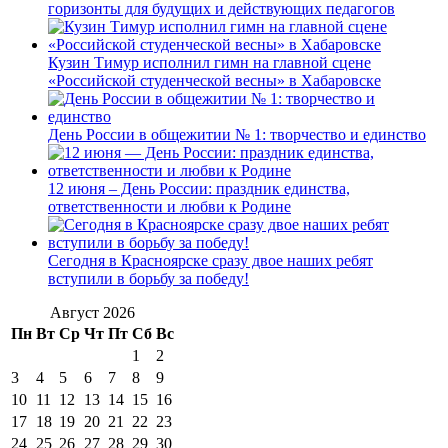
горизонты для будущих и действующих педагогов
Кузин Тимур исполнил гимн на главной сцене
«Российской студенческой весны» в Хабаровске
День России в общежитии № 1: творчество и единство
12 июня – День России: праздник единства,
ответственности и любви к Родине
Сегодня в Красноярске сразу двое наших ребят
вступили в борьбу за победу!
Август 2026
Пн
Вт
Ср
Чт
Пт
Сб
Вс
1
2
3
4
5
6
7
8
9
10
11
12
13
14
15
16
17
18
19
20
21
22
23
24
25
26
27
28
29
30