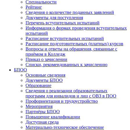
Специальности
Рейтинг
Сведения о количестве поданных заявлений
Документы для поступления
Перечень вступительных испытаний
Информация о формах проведения вступительных
испытаний
Расписание вступительных испытаний
Расписание подготовительных (платных) курсов
Вопросы и ответы на обращения, связанные с
приёмом в Колледж
Приказ о зачислении
Списки, рекомендованных к зачислению
БПОО
Основные сведения
Документы БПОО
Образование
Сведения о реализации образовательных
программ для инвалидов и лиц с ОВЗ в ПОО
Профориентация и трудоустройство
Мероприятия
Партнёры БПОО
Повышение квалификации
Доступная среда
Материально-техническое обеспечение